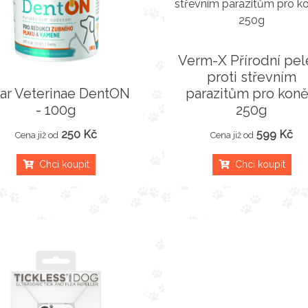
Verm-X Přírodní pel
proti střevním
tar Veterinae DentON
parazitům pro koně
- 100g
250g
250 Kč
599 Kč
Cena již od
Cena již od
Chci koupit
Chci koupit