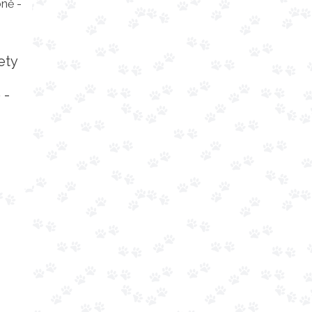
ety
 -