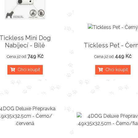
Tickless Mini Dog
Nabíjecí - Bílé
Tickless Pet - Čer
749 Kč
449 Kč
Cena již od
Cena již od
Chci koupit
Chci koupit