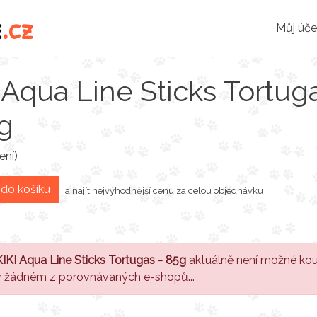
e
.cz
Můj úče
 Aqua Line Sticks Tortug
g
ení)
 do košíku
a najít nejvýhodnější cenu za celou objednávku
KIKI Aqua Line Sticks Tortugas - 85g
aktuálně není možné kou
v žádném z porovnávaných e-shopů...