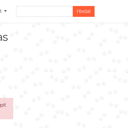
t
as
pit