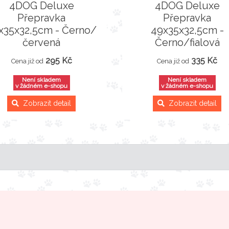
4DOG Deluxe
4DOG Deluxe
Přepravka
Přepravka
x35x32,5cm - Černo/
49x35x32,5cm -
červená
Černo/fialová
295 Kč
335 Kč
Cena již od
Cena již od
Není skladem
Není skladem
v žádném e-shopu
v žádném e-shopu
Zobrazit detail
Zobrazit detail