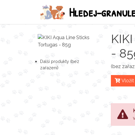
Hledej-granul
KIKI
- 85
Další produkty (bez
(bez zařaz
zařazení)
Vložit