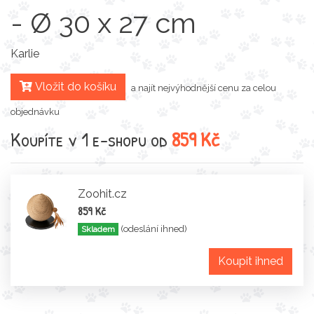
- Ø 30 x 27 cm
Karlie
Vložit do košíku
a najít nejvýhodnější cenu za celou
objednávku
Koupíte v 1 e-shopu od
859 Kč
Zoohit.cz
859 Kč
(odeslání ihned)
Skladem
Koupit ihned