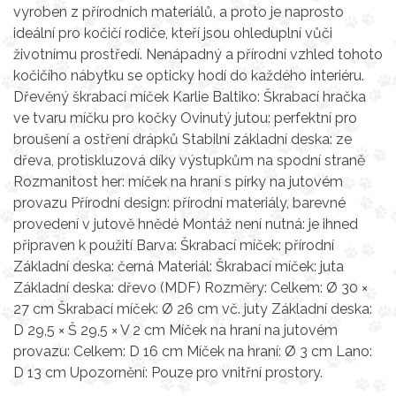
vyroben z přírodních materiálů, a proto je naprosto
ideální pro kočičí rodiče, kteří jsou ohleduplní vůči
životnímu prostředí. Nenápadný a přírodní vzhled tohoto
kočičího nábytku se opticky hodí do každého interiéru.
Dřevěný škrabací míček Karlie Baltiko: Škrabací hračka
ve tvaru míčku pro kočky Ovinutý jutou: perfektní pro
broušení a ostření drápků Stabilní základní deska: ze
dřeva, protiskluzová díky výstupkům na spodní straně
Rozmanitost her: míček na hraní s pírky na jutovém
provazu Přírodní design: přírodní materiály, barevné
provedení v jutově hnědé Montáž není nutná: je ihned
připraven k použití Barva: Škrabací míček: přírodní
Základní deska: černá Materiál: Škrabací míček: juta
Základní deska: dřevo (MDF) Rozměry: Celkem: Ø 30 ×
27 cm Škrabací míček: Ø 26 cm vč. juty Základní deska:
D 29,5 × Š 29,5 × V 2 cm Míček na hraní na jutovém
provazu: Celkem: D 16 cm Míček na hraní: Ø 3 cm Lano:
D 13 cm Upozornění: Pouze pro vnitřní prostory.