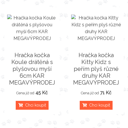
Hračka kočka
Hračka kočka
Koule drátěná s
Kitty Kidz s
plyšovou myší
peřím plyš různé
6cm KAR
druhy KAR
MEGAVÝPRODEJ
MEGAVÝPRODEJ
45 Kč
71 Kč
Cena již od
Cena již od
Chci koupit
Chci koupit