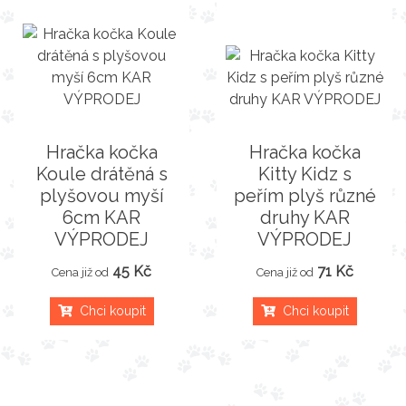
Hračka kočka
Hračka kočka
Koule drátěná s
Kitty Kidz s
plyšovou myší
peřím plyš různé
6cm KAR
druhy KAR
VÝPRODEJ
VÝPRODEJ
45 Kč
71 Kč
Cena již od
Cena již od
Chci koupit
Chci koupit