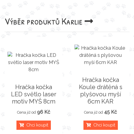
Výběr produktů
Karlie
Hračka kočka
Hračka kočka
Koule drátěná s
LED světlo laser
plyšovou myší
motiv MYŠ 8cm
6cm KAR
96 Kč
45 Kč
Cena již od
Cena již od
Chci koupit
Chci koupit