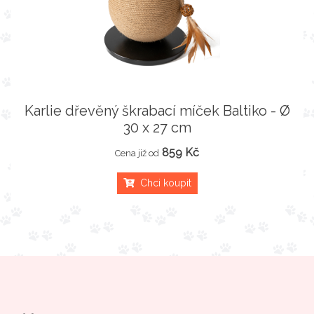
Karlie dřevěný škrabací míček Baltiko - Ø
30 x 27 cm
859 Kč
Cena již od
Chci koupit