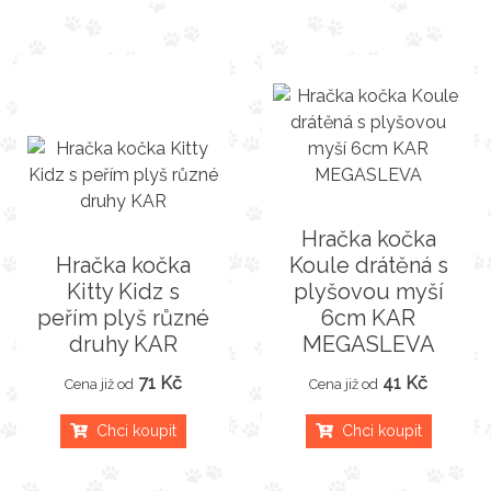
Hračka kočka
Hračka kočka
Koule drátěná s
Kitty Kidz s
plyšovou myší
peřím plyš různé
6cm KAR
druhy KAR
MEGASLEVA
71 Kč
41 Kč
Cena již od
Cena již od
Chci koupit
Chci koupit