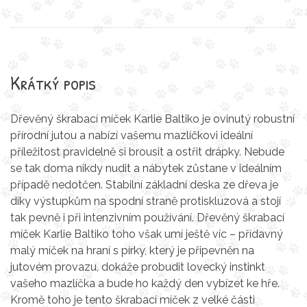
Krátký popis
Dřevěný škrabací míček Karlie Baltiko je ovinutý robustní
přírodní jutou a nabízí vašemu mazlíčkovi ideální
příležitost pravidelně si brousit a ostřit drápky. Nebude
se tak doma nikdy nudit a nábytek zůstane v ideálním
případě nedotčen. Stabilní základní deska ze dřeva je
díky výstupkům na spodní straně protiskluzová a stojí
tak pevně i při intenzivním používání. Dřevěný škrabací
míček Karlie Baltiko toho však umí ještě víc – přídavný
malý míček na hraní s pírky, který je připevněn na
jutovém provazu, dokáže probudit lovecký instinkt
vašeho mazlíčka a bude ho každý den vybízet ke hře.
Kromě toho je tento škrabací míček z velké části