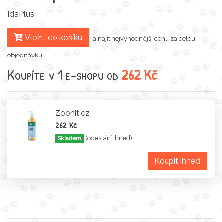
IdaPlus
Vložit do košíku
a najít nejvýhodnější cenu za celou
objednávku
Koupíte v 1 e-shopu od
262 Kč
Zoohit.cz
262 Kč
(odeslání ihned)
Skladem
Koupit ihned