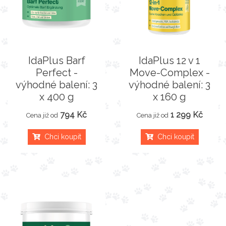
IdaPlus Barf
IdaPlus 12 v 1
Perfect -
Move-Complex -
výhodné balení: 3
výhodné balení: 3
x 400 g
x 160 g
794 Kč
1 299 Kč
Cena již od
Cena již od
Chci koupit
Chci koupit