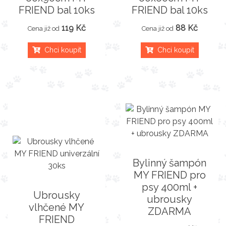
FRIEND bal 10ks
FRIEND bal 10ks
119 Kč
88 Kč
Cena již od
Cena již od
Chci koupit
Chci koupit
Bylinný šampón
MY FRIEND pro
psy 400ml +
Ubrousky
ubrousky
vlhčené MY
ZDARMA
FRIEND