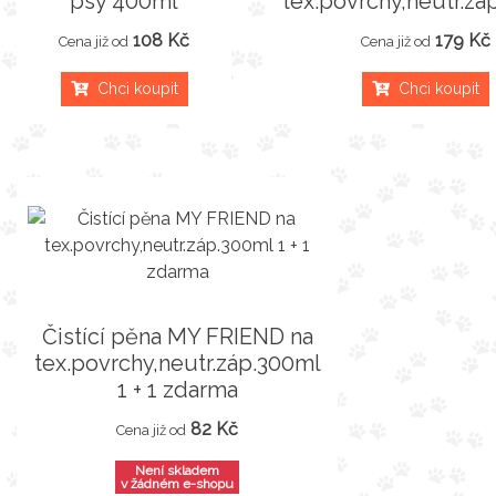
psy 400ml
tex.povrchy,neutr.zá
108 Kč
179 Kč
Cena již od
Cena již od
Chci koupit
Chci koupit
Čistící pěna MY FRIEND na
tex.povrchy,neutr.záp.300ml
1 + 1 zdarma
82 Kč
Cena již od
Není skladem
v žádném e-shopu