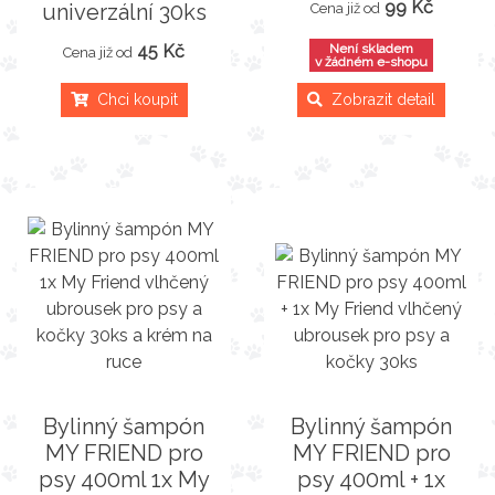
99 Kč
univerzální 30ks
Cena již od
45 Kč
Není skladem
Cena již od
v žádném e-shopu
Chci koupit
Zobrazit detail
Bylinný šampón
Bylinný šampón
MY FRIEND pro
MY FRIEND pro
psy 400ml 1x My
psy 400ml + 1x