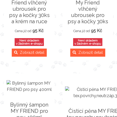
Friend vlhčený
My Friend
ubrousek pro
vlhčený
psy a kočky 30ks
ubrousek pro
a krém na ruce
psy a kočky 30ks
95 Kč
95 Kč
Cena již od
Cena již od
Není skladem
Není skladem
v žádném e-shopu
v žádném e-shopu
Zobrazit detail
Zobrazit detail
Bylinný šampon
MY FRIEND pro
Čistící pěna MY FR