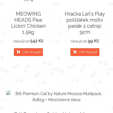
MEOWING
Hračka Let´s Play
HEADS Paw
polštářek motiv
Lickin’ Chicken
panák s catnip
1,5kg
9cm
542 Kč
99 Kč
Cena již od
Cena již od
Chci koupit
Chci koupit