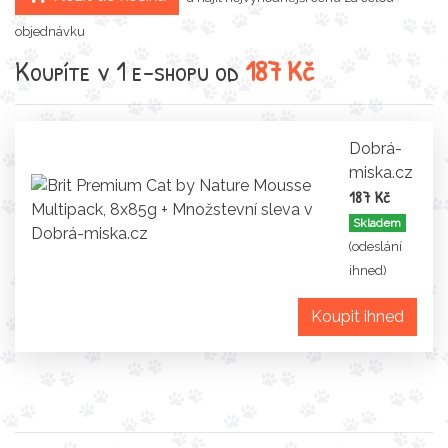
objednávku
Koupíte v 1 e-shopu od
187 Kč
Dobrá-
miska.cz
187 Kč
Skladem
(odeslání
ihned)
Koupit ihned