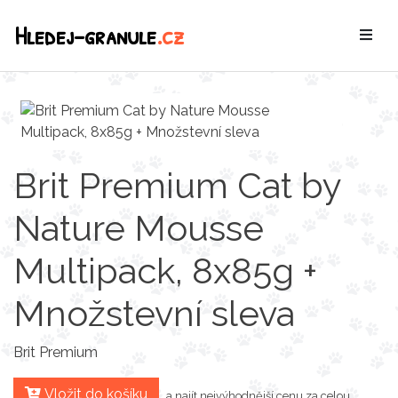
Hledej-granule
.cz
Brit Premium Cat by
Nature Mousse
Multipack, 8x85g +
Množstevní sleva
Brit Premium
Vložit do košíku
a najít nejvýhodnější cenu za celou