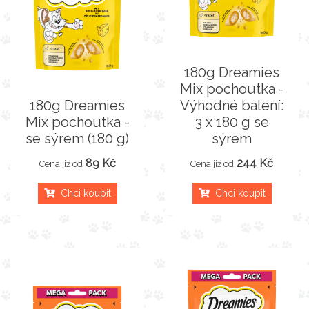
180g Dreamies
Mix pochoutka -
180g Dreamies
Výhodné balení:
Mix pochoutka -
3 x 180 g se
se sýrem (180 g)
sýrem
89 Kč
244 Kč
Cena již od
Cena již od
Chci koupit
Chci koupit