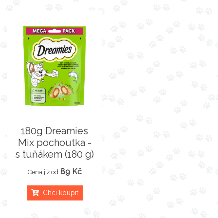
180g Dreamies
Mix pochoutka -
s tuňákem (180 g)
89 Kč
Cena již od
Chci koupit