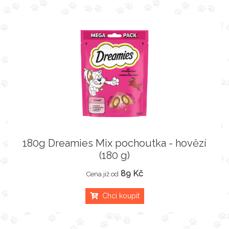
180g Dreamies Mix pochoutka - hovězí
(180 g)
89 Kč
Cena již od
Chci koupit