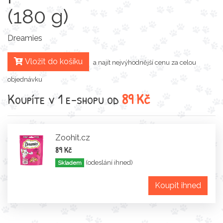
(180 g)
Dreamies
Vložit do košíku
a najít nejvýhodnější cenu za celou
objednávku
Koupíte v 1 e-shopu od
89 Kč
Zoohit.cz
89 Kč
(odeslání ihned)
Skladem
Koupit ihned