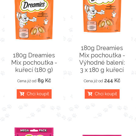
180g Dreamies
180g Dreamies
Mix pochoutka -
Mix pochoutka -
Výhodné balení:
kuřecí (180 g)
3 x 180 g kuřecí
89 Kč
244 Kč
Cena již od
Cena již od
Chci koupit
Chci koupit