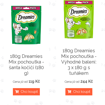
180g Dreamies
180g Dreamies
Mix pochoutka -
Mix pochoutka -
Výhodné balení:
šanta kočičí (180
3 x 180 g s
g)
tuňákem
119 Kč
244 Kč
Cena již od
Cena již od
Chci koupit
Chci koupit