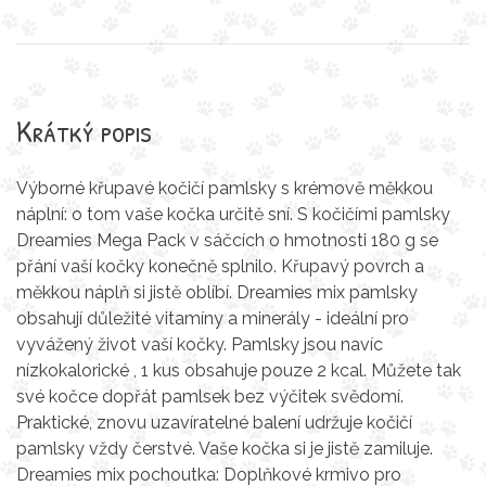
Krátký popis
Výborné křupavé kočičí pamlsky s krémově měkkou
náplní: o tom vaše kočka určitě sní. S kočičími pamlsky
Dreamies Mega Pack v sáčcích o hmotnosti 180 g se
přání vaší kočky konečně splnilo. Křupavý povrch a
měkkou náplň si jistě oblíbí. Dreamies mix pamlsky
obsahují důležité vitamíny a minerály - ideální pro
vyvážený život vaší kočky. Pamlsky jsou navíc
nízkokalorické , 1 kus obsahuje pouze 2 kcal. Můžete tak
své kočce dopřát pamlsek bez výčitek svědomí.
Praktické, znovu uzavíratelné balení udržuje kočičí
pamlsky vždy čerstvé. Vaše kočka si je jistě zamiluje.
Dreamies mix pochoutka: Doplňkové krmivo pro