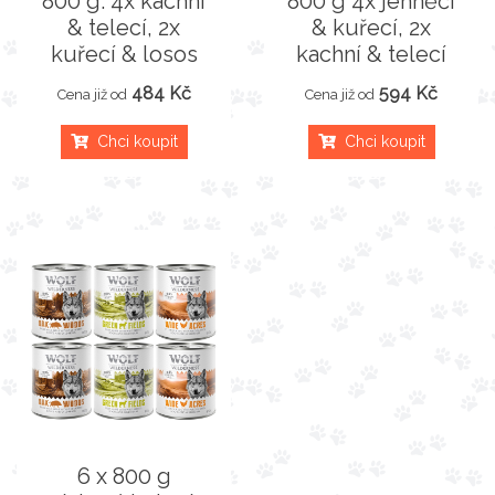
800 g: 4x kachní
800 g 4x jehněčí
& telecí, 2x
& kuřecí, 2x
kuřecí & losos
kachní & telecí
484 Kč
594 Kč
Cena již od
Cena již od
Chci koupit
Chci koupit
6 x 800 g