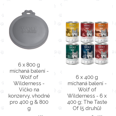
6 x 800 g
míchaná balení -
Wolf of
6 x 400 g
Wilderness -
míchaná balení -
Víčko na
Wolf of
konzervy, vhodné
Wilderness - 6 x
pro 400 g & 800
400 g; The Taste
g
Of (5 druhů)