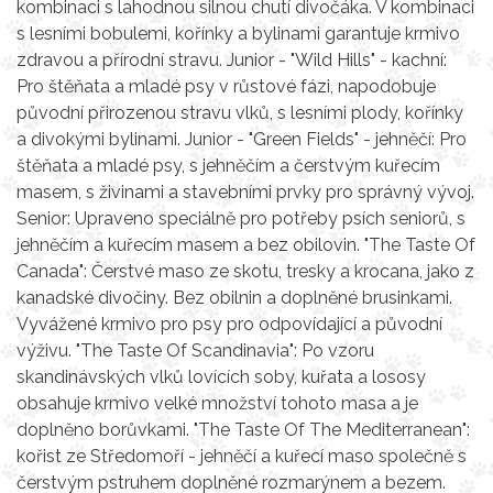
kombinaci s lahodnou silnou chutí divočáka. V kombinaci
s lesními bobulemi, kořínky a bylinami garantuje krmivo
zdravou a přírodní stravu. Junior - "Wild Hills" - kachní:
Pro štěňata a mladé psy v růstové fázi, napodobuje
původní přirozenou stravu vlků, s lesními plody, kořínky
a divokými bylinami. Junior - "Green Fields" - jehněčí: Pro
štěňata a mladé psy, s jehněčím a čerstvým kuřecím
masem, s živinami a stavebními prvky pro správný vývoj.
Senior: Upraveno speciálně pro potřeby psích seniorů, s
jehněčím a kuřecím masem a bez obilovin. "The Taste Of
Canada": Čerstvé maso ze skotu, tresky a krocana, jako z
kanadské divočiny. Bez obilnin a doplněné brusinkami.
Vyvážené krmivo pro psy pro odpovídající a původní
výživu. "The Taste Of Scandinavia": Po vzoru
skandinávských vlků lovících soby, kuřata a lososy
obsahuje krmivo velké množství tohoto masa a je
doplněno borůvkami. "The Taste Of The Mediterranean":
kořist ze Středomoří - jehněčí a kuřecí maso společně s
čerstvým pstruhem doplněné rozmarýnem a bezem.