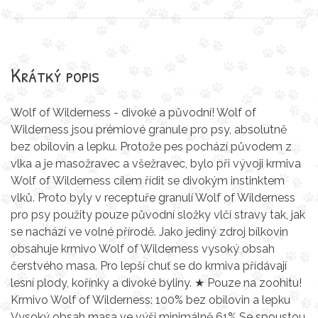
Krátký popis
Wolf of Wilderness - divoké a původní! Wolf of
Wilderness jsou prémiové granule pro psy, absolutně
bez obilovin a lepku. Protože pes pochází původem z
vlka a je masožravec a všežravec, bylo při vývoji krmiva
Wolf of Wilderness cílem řídit se divokým instinktem
vlků. Proto byly v receptuře granulí Wolf of Wilderness
pro psy použity pouze původní složky vlčí stravy tak, jak
se nachází ve volné přírodě. Jako jediný zdroj bílkovin
obsahuje krmivo Wolf of Wilderness vysoký obsah
čerstvého masa. Pro lepší chuť se do krmiva přídávají
lesní plody, kořínky a divoké byliny. ★ Pouze na zoohitu!
Krmivo Wolf of Wilderness: 100% bez obilovin a lepku
Vysoký obsah masa ve výši minimálně 61% Se spoustou