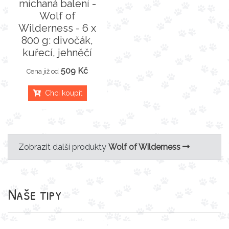
míchaná balení -
Wolf of
Wilderness - 6 x
800 g: divočák,
kuřecí, jehněčí
509 Kč
Cena již od
Chci koupit
Zobrazit další produkty
Wolf of Wilderness
Naše tipy