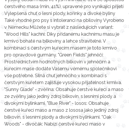
čerstvého masa (min. 41%), upravené pro vynikající přijetí
Vylepšená chuť o lesní plody, kořínky a divoké byliny
Také vhodné pro psy s intolerancí na obiloviny Vyrobeno
v Německu Můžete si vybrat z následujících variant:
"Wood Hills" kachní: Díky přidanému kachnímu masu je
krmivo bohaté na bílkoviny a lehce stravitelné. V
kombinaci s čerstvým kuřecím masem je toto krmivo
pro opravdové gurmány. "Green Fields" jehněčí:
Prostřednictvím hodnotných bílkovin v jehněčím a
kuřecím mase dodáte Vašemu věrnému společníkovi
vše potřebné. Silná chuť jehněčího v kombinaci s
čerstvým kuřetem zajišťuje vysokou přijatelnost krmiva.
"Sunny Glade" - zvěřina: Obsahuje čerstvé kuřecí a maso
ze zvěřiny jako jediný zdroj bílkovin, s lesními plody a
divokými bylinkami. "Blue River" - losos: Obsahuje
čerstvé kuřecí maso a maso z lososa jako jediný zdroj
bílkovin, s lesními plody a divokými bylinkami. "Oak
Woods" - divočák: Nabízí čerstvé kuřecí maso v