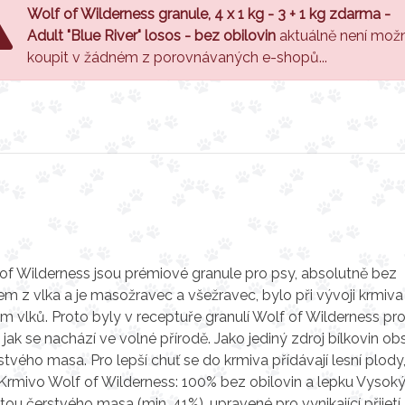
Wolf of Wilderness granule, 4 x 1 kg - 3 + 1 kg zdarma -
Adult "Blue River" losos - bez obilovin
aktuálně není mož
koupit v žádném z porovnávaných e-shopů...
 of Wilderness jsou prémiové granule pro psy, absolutně bez
m z vlka a je masožravec a všežravec, bylo při vývoji krmiva
em vlků. Proto byly v receptuře granulí Wolf of Wilderness pr
 jak se nachází ve volné přírodě. Jako jediný zdroj bílkovin ob
vého masa. Pro lepší chuť se do krmiva přídávají lesní plody
 Krmivo Wolf of Wilderness: 100% bez obilovin a lepku Vysok
 čerstvého masa (min. 41%), upravené pro vynikající přijetí