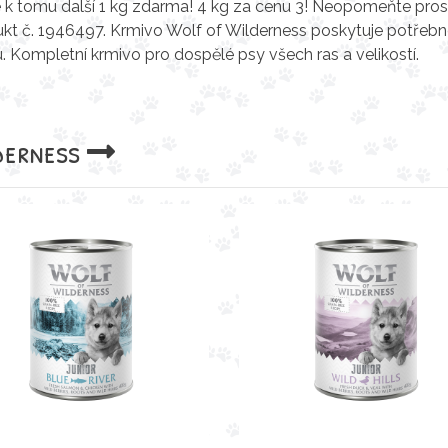
te k tomu další 1 kg zdarma! 4 kg za cenu 3! Neopomeňte pros
kt č. 1946497. Krmivo Wolf of Wilderness poskytuje potřeb
. Kompletní krmivo pro dospělé psy všech ras a velikostí.
derness