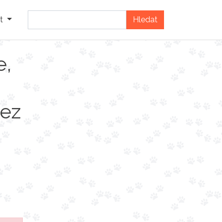
t
e,
bez