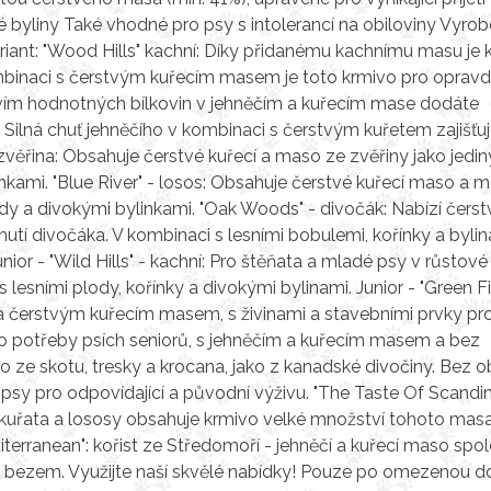
ké byliny Také vhodné pro psy s intolerancí na obiloviny Vyro
riant: "Wood Hills" kachní: Díky přidanému kachnímu masu je 
kombinaci s čerstvým kuřecím masem je toto krmivo pro oprav
ctvím hodnotných bílkovin v jehněčím a kuřecím mase dodáte
ilná chuť jehněčího v kombinaci s čerstvým kuřetem zajišťu
zvěřina: Obsahuje čerstvé kuřecí a maso ze zvěřiny jako jedin
linkami. "Blue River" - losos: Obsahuje čerstvé kuřecí maso a 
plody a divokými bylinkami. "Oak Woods" - divočák: Nabízí čerst
utí divočáka. V kombinaci s lesními bobulemi, kořínky a byli
nior - "Wild Hills" - kachní: Pro štěňata a mladé psy v růstové 
lesními plody, kořínky a divokými bylinami. Junior - "Green Fi
 a čerstvým kuřecím masem, s živinami a stavebními prvky pr
ro potřeby psích seniorů, s jehněčím a kuřecím masem a bez
 ze skotu, tresky a krocana, jako z kanadské divočiny. Bez ob
sy pro odpovídající a původní výživu. "The Taste Of Scandin
 kuřata a lososy obsahuje krmivo velké množství tohoto masa
erranean": kořist ze Středomoří - jehněčí a kuřecí maso spo
ezem. Využijte naší skvělé nabídky! Pouze po omezenou d