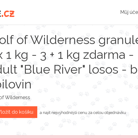
e
.cz
Můj úče
lf of Wilderness granul
x 1 kg - 3 + 1 kg zdarma -
ult "Blue River" losos - 
ilovin
of Wilderness
ložit do košíku
a najít nejvýhodnější cenu za celou objednávku