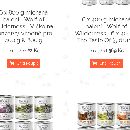
6 x 800 g míchaná
balení - Wolf of
6 x 400 g míchan
lderness - Víčko na
balení - Wolf of
onzervy, vhodné pro
Wilderness - 6 x 400
400 g & 800 g
The Taste Of (5 dru
22 Kč
369 Kč
Cena již od
Cena již od
Chci koupit
Chci koupit