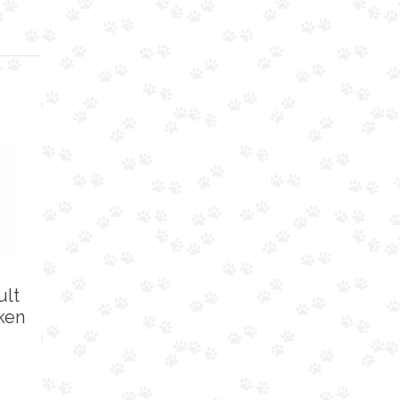
ult
ken