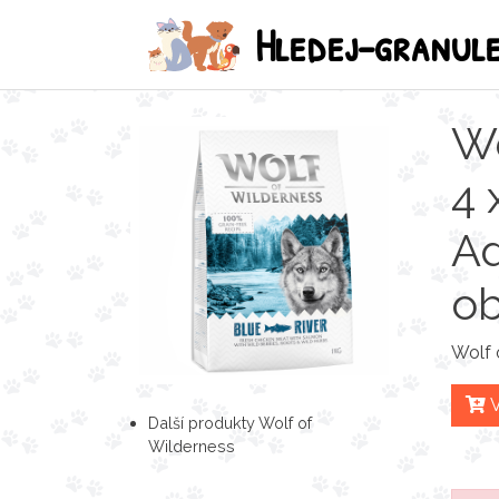
Hledej-granul
Wo
4 
Ad
ob
Wolf 
V
Další produkty Wolf of
Wilderness