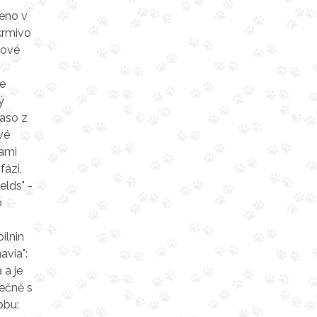
beno v
krmivo
dové
je
ý
maso z
vé
nami
fázi,
elds" -
o
ilnin
avia":
 a je
lečně s
obu: