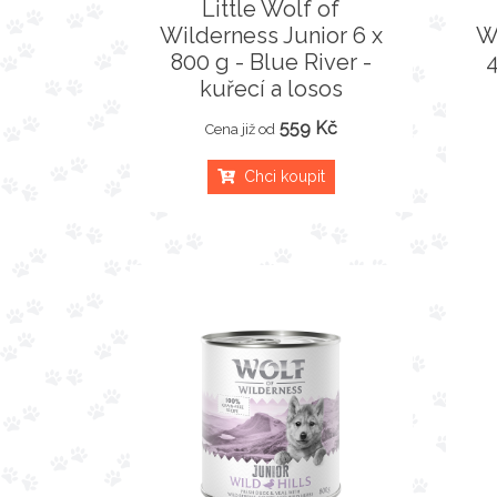
Little Wolf of
Wilderness Junior 6 x
W
800 g - Blue River -
4
kuřecí a losos
559 Kč
Cena již od
Chci koupit