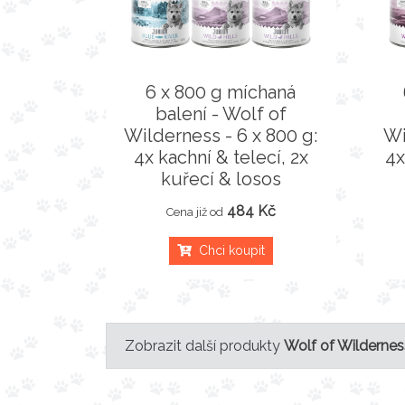
6 x 800 g míchaná
balení - Wolf of
Wilderness - 6 x 800 g:
Wi
4x kachní & telecí, 2x
4x
kuřecí & losos
484 Kč
Cena již od
Chci koupit
Zobrazit další produkty
Wolf of Wildernes