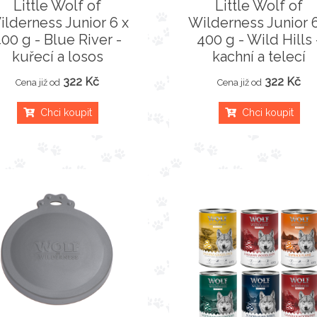
Little Wolf of
Little Wolf of
ilderness Junior 6 x
Wilderness Junior 6
00 g - Blue River -
400 g - Wild Hills 
kuřecí a losos
kachní a telecí
322 Kč
322 Kč
Cena již od
Cena již od
Chci koupit
Chci koupit