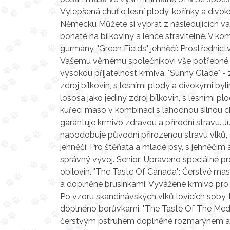
Vylepšená chuť o lesní plody, kořínky a divo
Německu Můžete si vybrat z následujících va
bohaté na bílkoviny a lehce stravitelné. V 
gurmány. "Green Fields" jehněčí: Prostředni
Vašemu věrnému společníkovi vše potřebné. S
vysokou přijatelnost krmiva. "Sunny Glade" - 
zdroj bílkovin, s lesními plody a divokými by
lososa jako jediný zdroj bílkovin, s lesními 
kuřecí maso v kombinaci s lahodnou silnou ch
garantuje krmivo zdravou a přírodní stravu. Ju
napodobuje původní přirozenou stravu vlků, s 
jehněčí: Pro štěňata a mladé psy, s jehněčím
správný vývoj. Senior: Upraveno speciálně p
obilovin. "The Taste Of Canada": Čerstvé maso
a doplněné brusinkami. Vyvážené krmivo pro p
Po vzoru skandinávských vlků lovících soby,
doplněno borůvkami. "The Taste Of The Medit
čerstvým pstruhem doplněné rozmarýnem a b