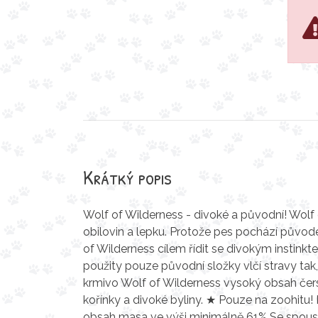
Krátký popis
Wolf of Wilderness - divoké a původní! Wolf
obilovin a lepku. Protože pes pochází původe
of Wilderness cílem řídit se divokým instinkt
použity pouze původní složky vlčí stravy tak,
krmivo Wolf of Wilderness vysoký obsah čerst
kořínky a divoké byliny. ★ Pouze na zoohitu!
obsah masa ve výši minimálně 61% Se spoustou