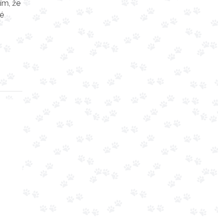
ím, že
né