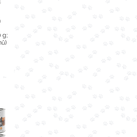
á
 g;
hů)