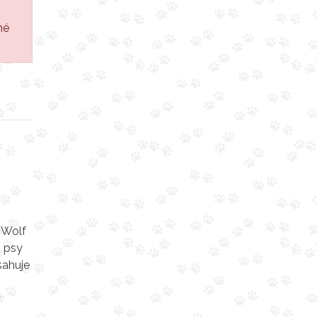
né
 Wolf
o psy
sahuje
,
ý