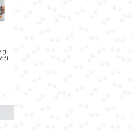
á
 g:
něčí