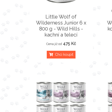
Little Wolf of
Wilderness Junior 6 x
Wi
800 g - Wild Hills -
k
kachní a telecí
475 Kč
Cena již od
Chci koupit