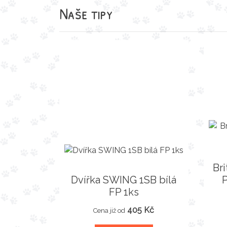
Naše tipy
Br
Dvířka SWING 1SB bílá
P
FP 1ks
405 Kč
Cena již od