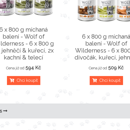
6 x 800 g míchaná
balení - Wolf of
6 x 800 g míchan
lderness - 6 x 800 g
balení - Wolf of
 jehněčí & kuřecí, 2x
Wilderness - 6 x 800
kachní & telecí
divočák, kuřecí, jeh
594 Kč
509 Kč
Cena již od
Cena již od
Chci koupit
Chci koupit
s