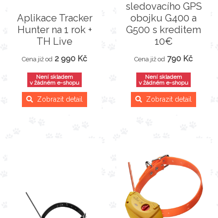
sledovacího GPS
Aplikace Tracker
obojku G400 a
Hunter na 1 rok +
G500 s kreditem
TH Live
10€
2 990 Kč
790 Kč
Cena již od
Cena již od
Není skladem
Není skladem
v žádném e-shopu
v žádném e-shopu
Zobrazit detail
Zobrazit detail