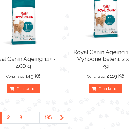
Royal Canin Ageing 1
al Canin Ageing 11+ -
Výhodné balení: 2 x
400 g
kg
149 Kč
2 119 Kč
Cena již od
Cena již od
Chci koupit
Chci koupit
2
3
…
135