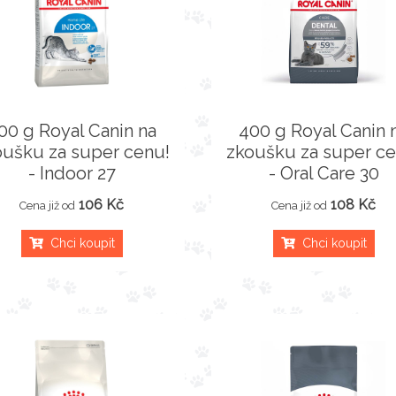
00 g Royal Canin na
400 g Royal Canin 
oušku za super cenu!
zkoušku za super ce
- Indoor 27
- Oral Care 30
106 Kč
108 Kč
Cena již od
Cena již od
Chci koupit
Chci koupit