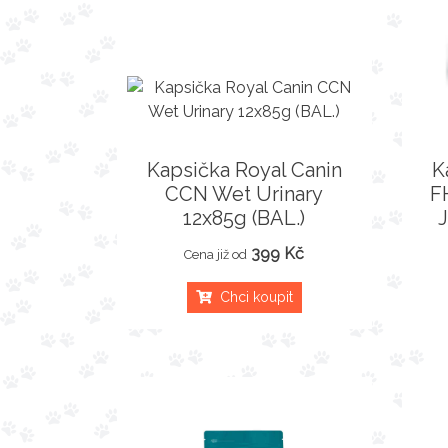
Kapsička Royal Canin
K
CCN Wet Urinary
F
12x85g (BAL.)
J
399 Kč
Cena již od
Chci koupit