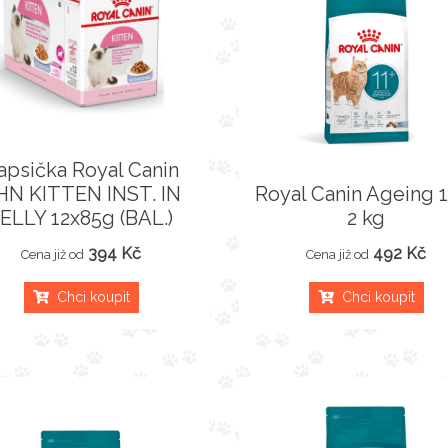
apsička Royal Canin
HN KITTEN INST. IN
Royal Canin Ageing 1
ELLY 12x85g (BAL.)
2 kg
394 Kč
492 Kč
Cena již od
Cena již od
Chci koupit
Chci koupit