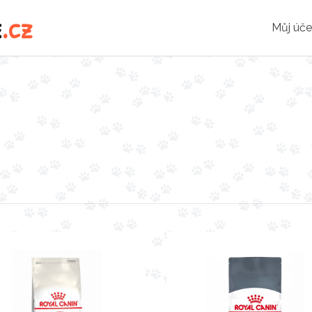
e
.cz
Můj úče