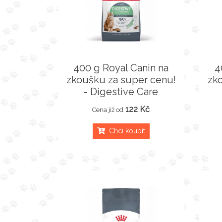
400 g Royal Canin na
4
zkoušku za super cenu!
zk
- Digestive Care
122 Kč
Cena již od
Chci koupit