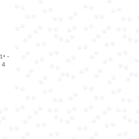
1+ -
 4