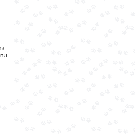
na
nu!