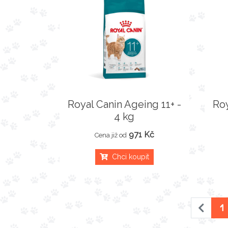
Royal Canin Ageing 11+ -
Roy
4 kg
971 Kč
Cena již od
Chci koupit
1