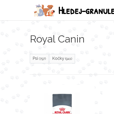
Hledej-granul
Royal Canin
Psi
Kočky
(797)
(941)