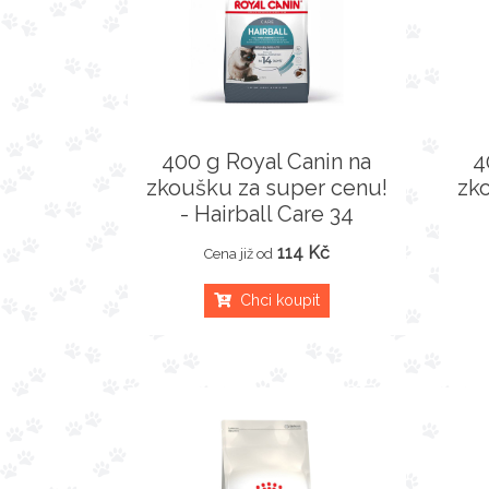
400 g Royal Canin na
4
zkoušku za super cenu!
zk
- Hairball Care 34
114 Kč
Cena již od
Chci koupit