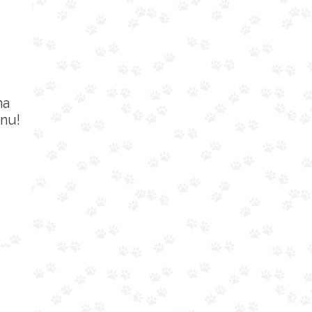
na
nu!