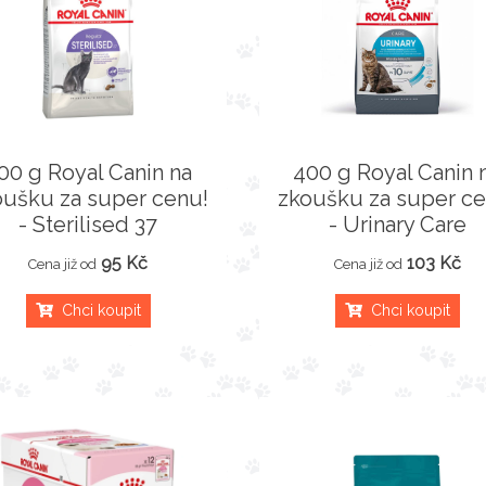
00 g Royal Canin na
400 g Royal Canin 
oušku za super cenu!
zkoušku za super ce
- Sterilised 37
- Urinary Care
95 Kč
103 Kč
Cena již od
Cena již od
Chci koupit
Chci koupit