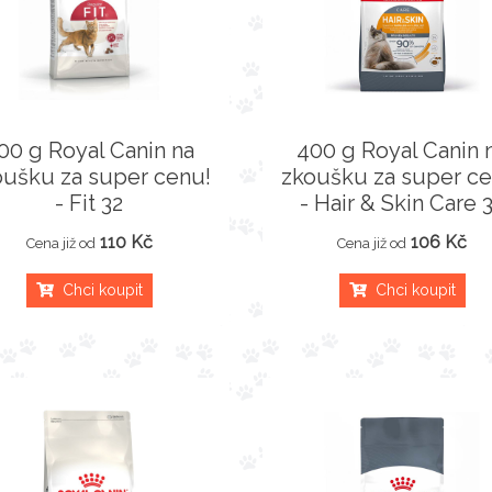
00 g Royal Canin na
400 g Royal Canin 
oušku za super cenu!
zkoušku za super ce
- Fit 32
- Hair & Skin Care 
110 Kč
106 Kč
Cena již od
Cena již od
Chci koupit
Chci koupit