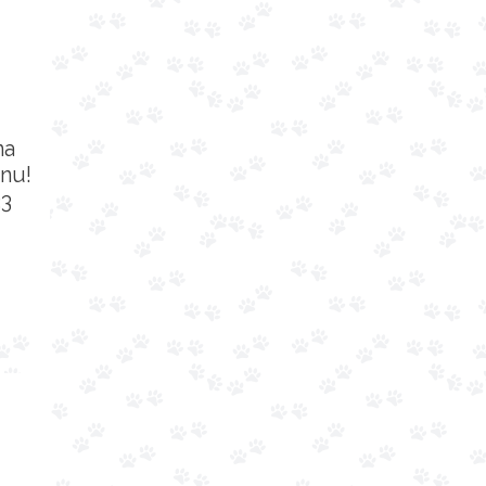
na
nu!
33