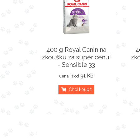
400 g Royal Canin na
4
zkoušku za super cenu!
zk
- Sensible 33
91 Kč
Cena již od
Chci koupit