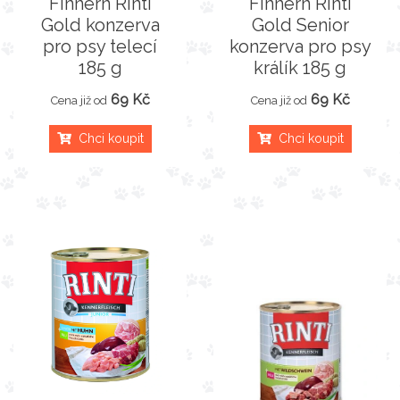
Finnern Rinti
Finnern Rinti
Gold konzerva
Gold Senior
pro psy telecí
konzerva pro psy
185 g
králík 185 g
69 Kč
69 Kč
Cena již od
Cena již od
Chci koupit
Chci koupit