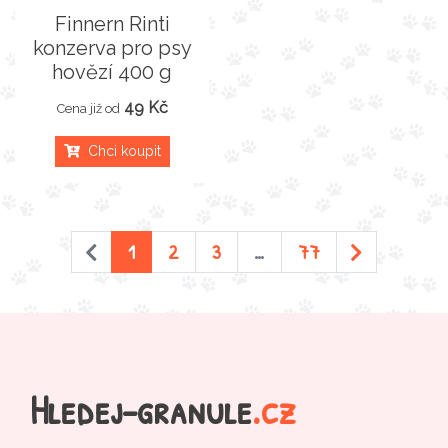
Finnern Rinti
konzerva pro psy
hovězí 400 g
49 Kč
Cena již od
Chci koupit
1
2
3
…
77
Hledej-granule
.cz