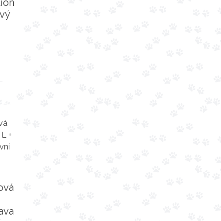
tion
ový
ová
ava