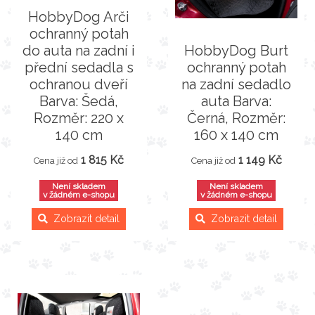
HobbyDog Arči
ochranný potah
do auta na zadní i
HobbyDog Burt
přední sedadla s
ochranný potah
ochranou dveří
na zadní sedadlo
Barva: Šedá,
auta Barva:
Rozměr: 220 x
Černá, Rozměr:
140 cm
160 x 140 cm
1 815 Kč
1 149 Kč
Cena již od
Cena již od
Není skladem
Není skladem
v žádném e-shopu
v žádném e-shopu
Zobrazit detail
Zobrazit detail