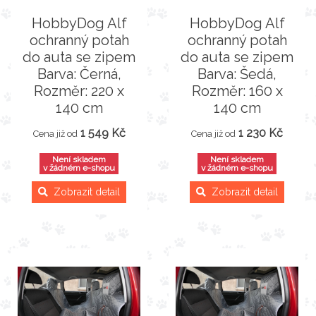
HobbyDog Alf
HobbyDog Alf
ochranný potah
ochranný potah
do auta se zipem
do auta se zipem
Barva: Černá,
Barva: Šedá,
Rozměr: 220 x
Rozměr: 160 x
140 cm
140 cm
1 549 Kč
1 230 Kč
Cena již od
Cena již od
Není skladem
Není skladem
v žádném e-shopu
v žádném e-shopu
Zobrazit detail
Zobrazit detail