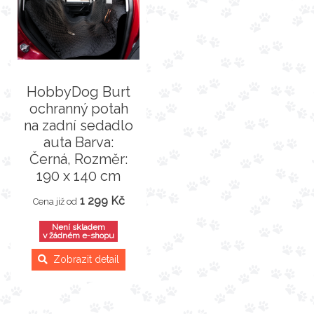
HobbyDog Burt
ochranný potah
na zadní sedadlo
auta Barva:
Černá, Rozměr:
190 x 140 cm
1 299 Kč
Cena již od
Není skladem
v žádném e-shopu
Zobrazit detail