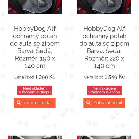
HobbyDog Alf
HobbyDog Alf
ochranný potah
ochranný potah
do auta se zipem
do auta se zipem
Barva: Šedá,
Barva: Šedá,
Rozměr: 190 x
Rozměr: 220 x
140 cm
140 cm
1 399 Kč
1 549 Kč
Cena již od
Cena již od
Není skladem
Není skladem
v žádném e-shopu
v žádném e-shopu
Zobrazit detail
Zobrazit detail