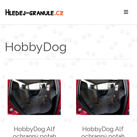
Hledej-granule
.cz
HobbyDog
HobbyDog Alf
HobbyDog Alf
ochranný potah
ochranný potah