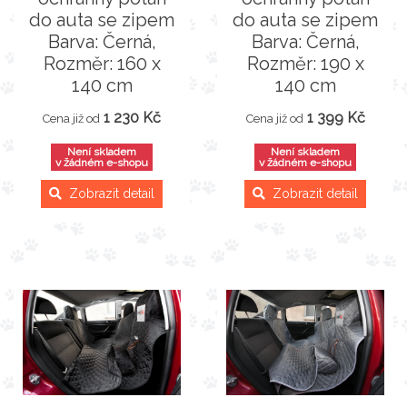
do auta se zipem
do auta se zipem
Barva: Černá,
Barva: Černá,
Rozměr: 160 x
Rozměr: 190 x
140 cm
140 cm
1 230 Kč
1 399 Kč
Cena již od
Cena již od
Není skladem
Není skladem
v žádném e-shopu
v žádném e-shopu
Zobrazit detail
Zobrazit detail