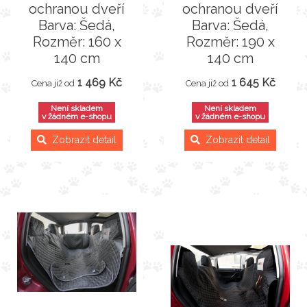
ochranou dveří
ochranou dveří
Barva: Šedá,
Barva: Šedá,
Rozměr: 160 x
Rozměr: 190 x
140 cm
140 cm
1 469 Kč
1 645 Kč
Cena již od
Cena již od
Není skladem
Není skladem
v žádném e-shopu
v žádném e-shopu
Zobrazit detail
Zobrazit detail