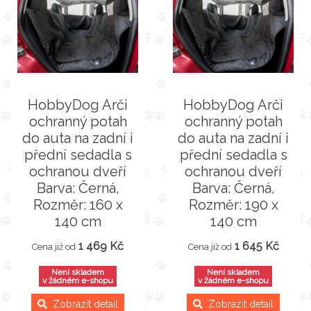
HobbyDog Arči
HobbyDog Arči
ochranný potah
ochranný potah
do auta na zadní i
do auta na zadní i
přední sedadla s
přední sedadla s
ochranou dveří
ochranou dveří
Barva: Černá,
Barva: Černá,
Rozměr: 160 x
Rozměr: 190 x
140 cm
140 cm
1 469 Kč
1 645 Kč
Cena již od
Cena již od
Není skladem
Není skladem
v žádném e-shopu
v žádném e-shopu
Zobrazit detail
Zobrazit detail