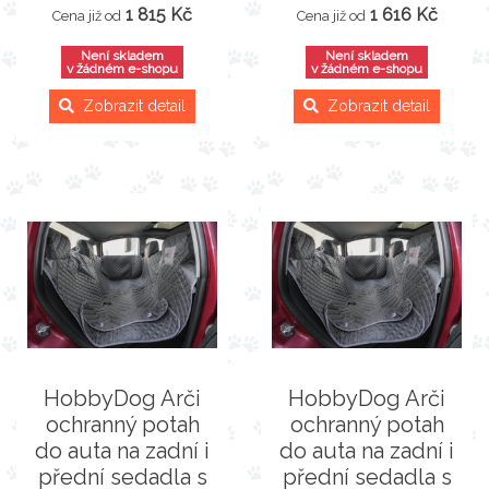
1 815 Kč
1 616 Kč
Cena již od
Cena již od
Není skladem
Není skladem
v žádném e-shopu
v žádném e-shopu
Zobrazit detail
Zobrazit detail
HobbyDog Arči
HobbyDog Arči
ochranný potah
ochranný potah
do auta na zadní i
do auta na zadní i
přední sedadla s
přední sedadla s