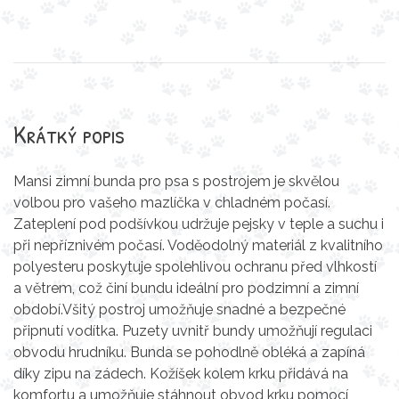
Krátký popis
Mansi zimní bunda pro psa s postrojem je skvělou
volbou pro vašeho mazlíčka v chladném počasí.
Zateplení pod podšívkou udržuje pejsky v teple a suchu i
při nepříznivém počasí. Voděodolný materiál z kvalitního
polyesteru poskytuje spolehlivou ochranu před vlhkostí
a větrem, což činí bundu ideální pro podzimní a zimní
období.Všitý postroj umožňuje snadné a bezpečné
připnutí vodítka. Puzety uvnitř bundy umožňují regulaci
obvodu hrudníku. Bunda se pohodlně obléká a zapíná
díky zipu na zádech. Kožíšek kolem krku přidává na
komfortu a umožňuje stáhnout obvod krku pomocí