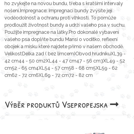
ho zvykejte na novou bundu, třeba s kratšími intervaly
nošení.Impregnace: Impregnací bundy zvýšíte její
voděodolnost a ochranu proti vlhkosti. To pomůže
prodloužit životnost bundy a udrží vašeho psa v suchu.
Použijte impregnace na látky.Pro dokonalé vybavení
vašeho psa doplňte bundu Mansi o vodítko, reflexní
obojek a misku které najdete přímo v našem obchodě.
VelikostDélka zad ( bez límcem)Obvod hrudníkuXL39 -
42 cm44 - 50 cm2XL44 - 47 cm47 - 56 cm3XL49 - 52
cm52 - 65 cm4XL54 - 57 cm58 - 68 cm5XL59 - 62
cm62 - 72 cm6XL69 - 72 cm72 - 82 cm
Výběr produktů
Vsepropejska