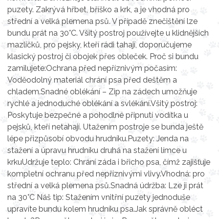
puzety. Zakrývá hřbet, bříško a krk, a je vhodná pro
střední a velká plemena psů. V případě znečištění lze
bundu prát na 30°C. Všitý postroj používejte u klidnějších
mazlíčků, pro pejsky, kteří rádi tahají, doporučujeme
klasický postroj či obojek přes obleček. Proč si bundu
zamilujete:Ochrana před nepříznivým počasím:
Voděodolný materiál chrání psa před deštěm a
chladem.Snadné oblékání – Zip na zádech umožňuje
rychlé a jednoduché oblékání a svlékání.Všitý postroj:
Poskytuje bezpečné a pohodlné připnutí vodítka u
pejsků, kteří netahají. Utažením postroje se bunda ještě
lépe přizpůsobí obvodu hrudníku.Puzety: Jenda na
stažení a úpravu hrudníku druhá na stažení límce u
krkuUdržuje teplo: Chrání záda i břicho psa, čímž zajišťuje
kompletní ochranu před nepříznivými vlivy.Vhodná: pro
střední a velká plemena psů.Snadná údržba: Lze ji prát
na 30°C Náš tip: Stažením vnitřní puzety jednoduše
upravíte bundu kolem hrudníku psa.Jak správně obléct