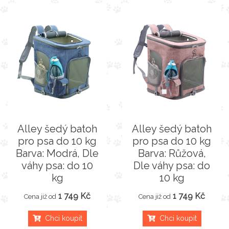
Alley šedý batoh
Alley šedý batoh
pro psa do 10 kg
pro psa do 10 kg
Barva: Modrá, Dle
Barva: Růžová,
váhy psa: do 10
Dle váhy psa: do
kg
10 kg
1 749 Kč
1 749 Kč
Cena již od
Cena již od
Chci koupit
Chci koupit