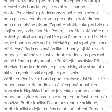
bundu?Rozepněte postroj i zip: Rozepněte postroj a
otevřete zip bundy, aby se do ní pes snadno
dostal.Provlékněte přední nohy: Vložte jednu přední
nohu psa do jednoho otvoru pro nohu a poté druhou
nohu do druhého otvoru.Zapněte: Vložte ruku pod zip na
kraji bundy a zip zapněte. Postroj zapněte a stáhněte dle
potřeby, tak aby obepínal tělo psa.Zkontrolujte: Ujistěte
se, že bunda dobře sedí, nepřekáží psovi v pohybu a není
příliš těsná.Rada na závěr:Velikost bundy: Ujistěte se, že
bunda je správné velikosti a dobře padne, aby pes mohl
volně běhat a pohybovat se.Používejte pamlsky: Při
oblékání bundy odměňujte psa pamlsky, aby si na tuto
aktivitu rychle zvykl a spojil ji s pozitivním
zážitkem.Používejte bundu podle počasí: Ujistěte se, že
bundu nasazujete podle aktuálních povětrnostních
podmínek. Například, pokud je venku chladno a vlhko,
bunda poskytne ochranu, ale v teplém počasí ji nemusíte
používat.Buďte trpěliví: Pokud pes reaguje neklidně,
buďte trpěliví a dejte mu čas na přizpůsobení. Pomalu