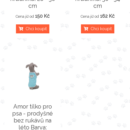
cm
cm
150 Kč
162 Kč
Cena již od
Cena již od
Chci koupit
Chci koupit
Amor tílko pro
psa - prodyšné
bez rukávů na
léto Barva: