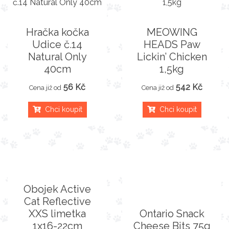
Hračka kočka
MEOWING
Udice č.14
HEADS Paw
Natural Only
Lickin’ Chicken
40cm
1,5kg
56 Kč
542 Kč
Cena již od
Cena již od
Chci koupit
Chci koupit
Obojek Active
Cat Reflective
XXS limetka
Ontario Snack
1x16-22cm
Cheese Bits 75g