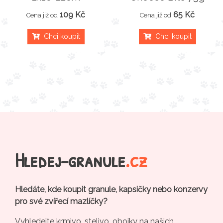
109 Kč
65 Kč
Cena již od
Cena již od
Chci koupit
Chci koupit
Hledej-granule
.cz
Hledáte, kde koupit granule, kapsičky nebo konzervy
pro své zvířecí mazlíčky?
Vyhledejte krmivo, stelivo, obojky na našich