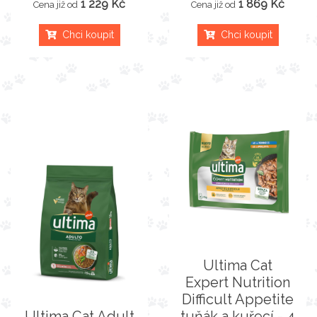
1 229 Kč
1 869 Kč
Cena již od
Cena již od
Chci koupit
Chci koupit
Ultima Cat
Expert Nutrition
Difficult Appetite
Ultima Cat Adult
tuňák a kuřecí - 4