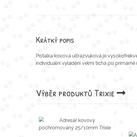
Krátký popis
Píšťalka kovová ultrazvuková je vysokofrekve
individuální vyladění velmi tichá psi primárně r
Výběr produktů
Trixie