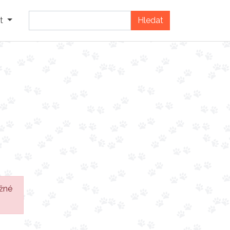
t
žné