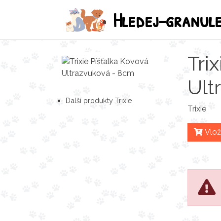
Hledej-granul
Tri
Ult
Další produkty Trixie
Trixie
Vlož