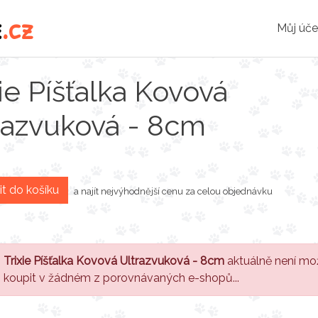
e
.cz
Můj úče
xie Píšťalka Kovová
razvuková - 8cm
it do košíku
a najít nejvýhodnější cenu za celou objednávku
Trixie Píšťalka Kovová Ultrazvuková - 8cm
aktuálně není mo
koupit v žádném z porovnávaných e-shopů...