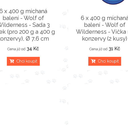
6 x 400 g míchaná
balení - Wolf of
6 x 400 g míchan
ilderness - Sada 3
balení - Wolf of
ek (pro 200 g a 400 g
Wilderness - Víčka 
konzervy), Ø 7,6 cm
konzervy (2 kusy)
34 Kč
31 Kč
Cena již od
Cena již od
Chci koupit
Chci koupit