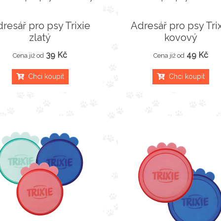
resář pro psy Trixie
Adresář pro psy Tri
zlatý
kovový
39 Kč
49 Kč
Cena již od
Cena již od
Chci koupit
Chci koupit