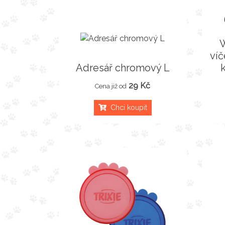
W
víč
Adresář chromový L
29 Kč
Cena již od
Chci koupit