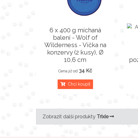
6 x 400 g míchaná
balení - Wolf of
Wilderness - Víčka na
konzervy (2 kusy), Ø
10,6 cm
po
34 Kč
Cena již od
Chci koupit
Zobrazit další produkty
Trixie