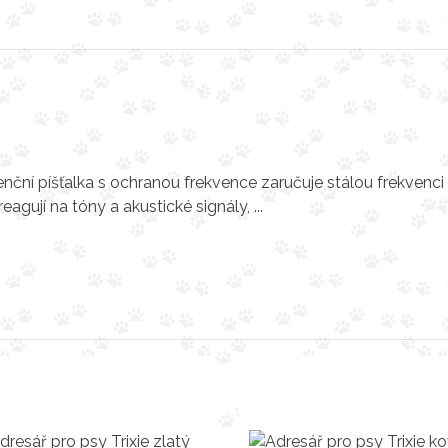
nční píšťalka s ochranou frekvence zaručuje stálou frekvenci
eagují na tóny a akustické signály, ...