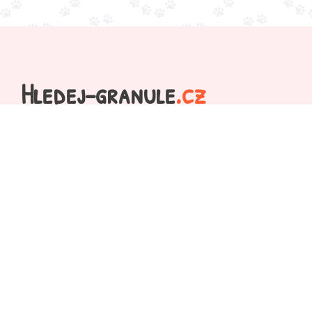
Hledej-granule
.cz
Hledáte, kde koupit granule, kapsičky nebo konzervy
pro své zvířecí mazlíčky?
Vyhledejte krmivo, stelivo, obojky na našich
stránkách, vložte je do našeho pomyslného košíku a
nechte si zobrazit e-shopy, které mají produkty
skladem, seřazené od nejlevnější nabídky.
Pak již stačí jen přejít do vybraného e-shopu a
objednat...