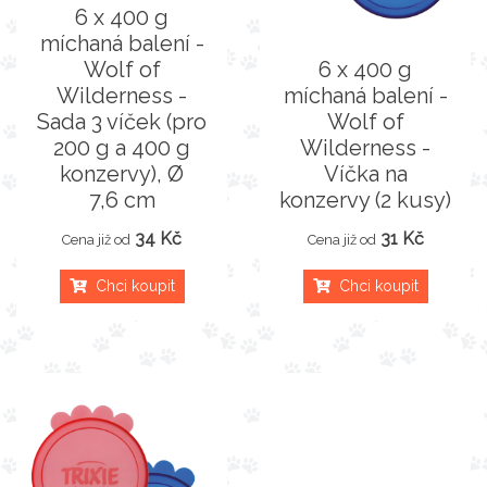
6 x 400 g
míchaná balení -
Wolf of
6 x 400 g
Wilderness -
míchaná balení -
Sada 3 víček (pro
Wolf of
200 g a 400 g
Wilderness -
konzervy), Ø
Víčka na
7,6 cm
konzervy (2 kusy)
34 Kč
31 Kč
Cena již od
Cena již od
Chci koupit
Chci koupit