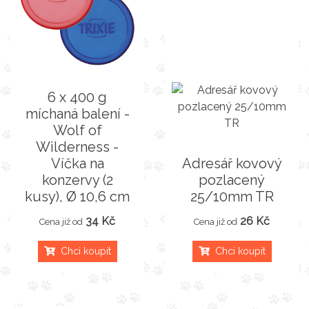
6 x 400 g
míchaná balení -
Wolf of
Wilderness -
Víčka na
Adresář kovový
konzervy (2
pozlacený
kusy), Ø 10,6 cm
25/10mm TR
34 Kč
26 Kč
Cena již od
Cena již od
Chci koupit
Chci koupit