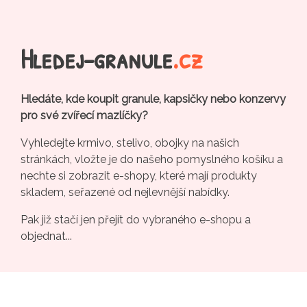
Hledej-granule
.cz
Hledáte, kde koupit granule, kapsičky nebo konzervy
pro své zvířecí mazlíčky?
Vyhledejte krmivo, stelivo, obojky na našich
stránkách, vložte je do našeho pomyslného košíku a
nechte si zobrazit e-shopy, které mají produkty
skladem, seřazené od nejlevnější nabídky.
Pak již stačí jen přejít do vybraného e-shopu a
objednat...
Pro e-shopy
Kontakt
Rádi čtete? Zkuste náš
porovnávač cen nových knih