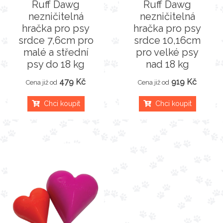
Ruff Dawg
Ruff Dawg
nezničitelná
nezničitelná
hračka pro psy
hračka pro psy
srdce 7,6cm pro
srdce 10,16cm
malé a střední
pro velké psy
psy do 18 kg
nad 18 kg
479 Kč
919 Kč
Cena již od
Cena již od
Chci koupit
Chci koupit