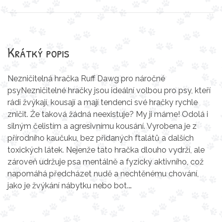
Krátký popis
Nezničitelná hračka Ruff Dawg pro náročné
psyNezničitelné hračky jsou ideální volbou pro psy, kteří
rádi žvýkají, kousají a mají tendenci své hračky rychle
zničit. Že taková žádná neexistuje? My ji máme! Odolá i
silným čelistím a agresivnímu kousání. Vyrobena je z
přírodního kaučuku, bez přidaných ftalátů a dalších
toxických látek. Nejenže tato hračka dlouho vydrží, ale
zároveň udržuje psa mentálně a fyzicky aktivního, což
napomáhá předcházet nudě a nechtěnému chování,
jako je žvýkání nábytku nebo bot.…