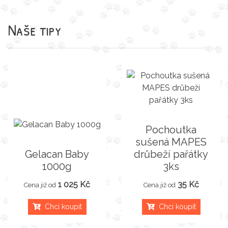
Naše tipy
Pochoutka
sušená MAPES
Gelacan Baby
drůbeží pařátky
1000g
3ks
1 025 Kč
35 Kč
Cena již od
Cena již od
Chci koupit
Chci koupit