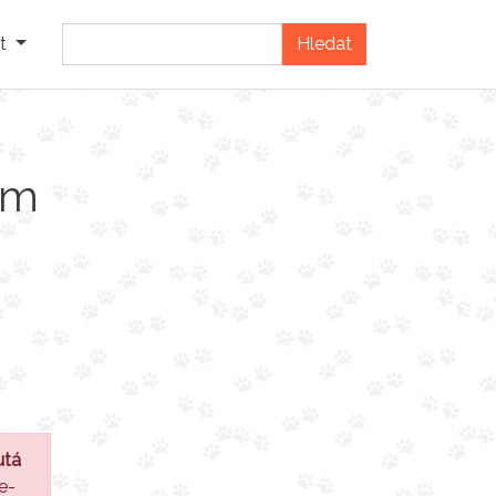
t
cm
utá
e-