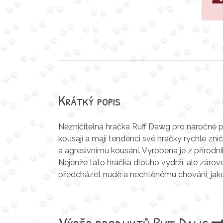
Krátký popis
Nezničitelná hračka Ruff Dawg pro náročné psy
kousají a mají tendenci své hračky rychle zni
a agresivnímu kousání. Vyrobena je z přírodní
Nejenže tato hračka dlouho vydrží, ale záro
předcházet nudě a nechtěnému chování, jako
Výběr produktů
Ruff Dawg