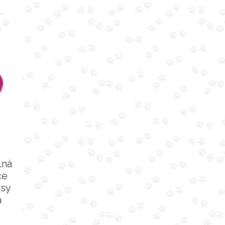
lná
ce
psy
á