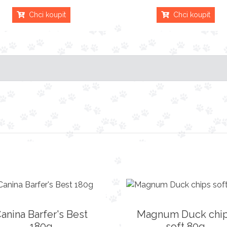
Chci koupit
Chci koupit
anina Barfer's Best
Magnum Duck chi
180g
soft 80g