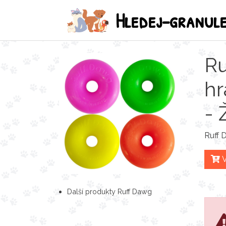
Hledej-granul
Ru
hr
- 
Ruff 
V
Další produkty Ruff Dawg