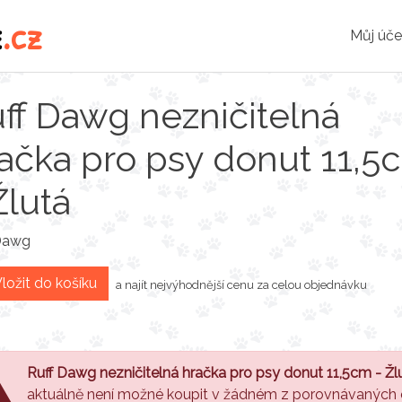
e
.cz
Můj úče
ff Dawg nezničitelná
ačka pro psy donut 11,5
Žlutá
Dawg
ložit do košíku
a najít nejvýhodnější cenu za celou objednávku
Ruff Dawg nezničitelná hračka pro psy donut 11,5cm - Žl
aktuálně není možné koupit v žádném z porovnávaných 