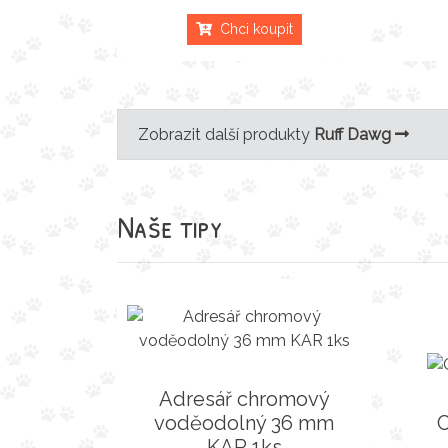
Chci koupit
Zobrazit další produkty
Ruff Dawg
Naše tipy
Adresář chromový
voděodolný 36 mm
C
KAR 1ks