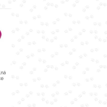
lná
ce