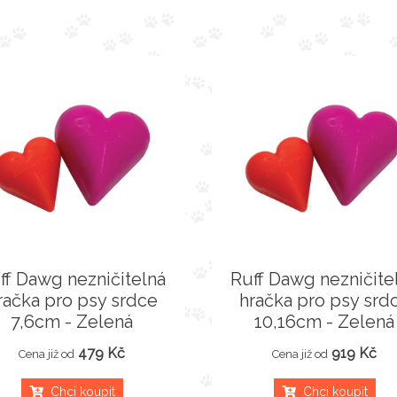
ff Dawg nezničitelná
Ruff Dawg nezničite
račka pro psy srdce
hračka pro psy srd
7,6cm - Zelená
10,16cm - Zelená
479 Kč
919 Kč
Cena již od
Cena již od
Chci koupit
Chci koupit