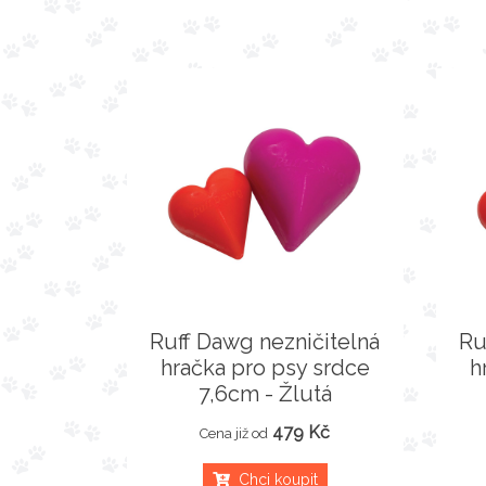
Ruff Dawg nezničitelná
Ru
hračka pro psy srdce
h
7,6cm - Žlutá
479 Kč
Cena již od
Chci koupit