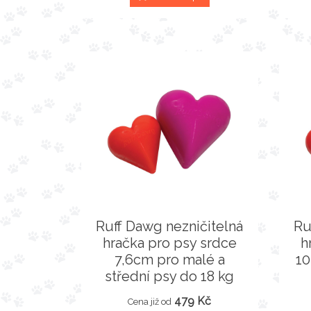
Ruff Dawg nezničitelná
Ru
hračka pro psy srdce
h
7,6cm pro malé a
10
střední psy do 18 kg
479 Kč
Cena již od