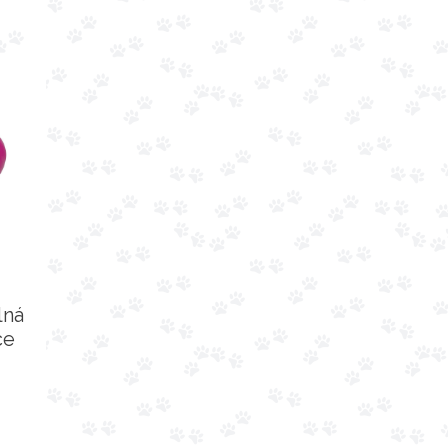
lná
ce