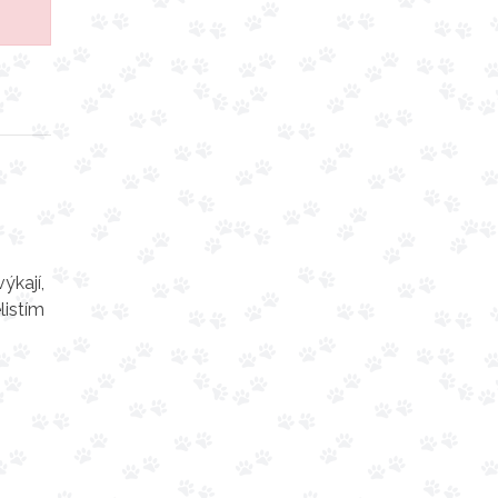
ýkají,
listím