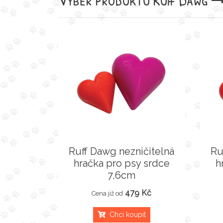
Ruff Dawg nezničitelná
Ru
hračka pro psy srdce
h
7,6cm
479 Kč
Cena již od
Chci koupit