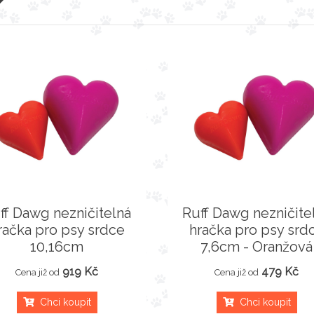
ff Dawg nezničitelná
Ruff Dawg nezničite
račka pro psy srdce
hračka pro psy srd
10,16cm
7,6cm - Oranžová
919 Kč
479 Kč
Cena již od
Cena již od
Chci koupit
Chci koupit