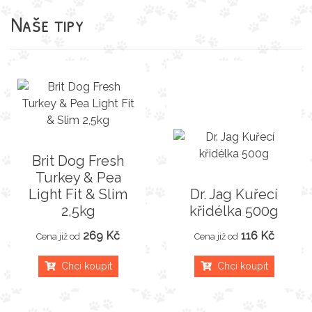
Naše tipy
Brit Dog Fresh
Turkey & Pea
Light Fit & Slim
Dr. Jag Kuřecí
2,5kg
křidélka 500g
269 Kč
116 Kč
Cena již od
Cena již od
Chci koupit
Chci koupit