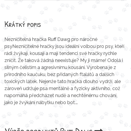
Krátký popis
Nezničitelná hračka Ruff Dawg pro náročné
psyNezničitelné hračky jsou ideální volbou pro psy, kteří
rádi žvýkají, kousají a mají tendenci své hračky rychle
zničit. Že taková žádná neexistuje? My ji máme! Odolá i
silným čelistím a agresivnímu kousání. Vyrobena je z
přírodního kaučuku, bez přidaných ftalátů a dalších
toxických látek. Nejenže tato hračka dlouho vydrží, ale
zároveň udržuje psa mentálně a fyzicky aktivního, což
napomáhá předcházet nudě a nechtěnému chování,
jako je žvýkání nábytku nebo bot.…
Výběr produktů
Ruff Dawg