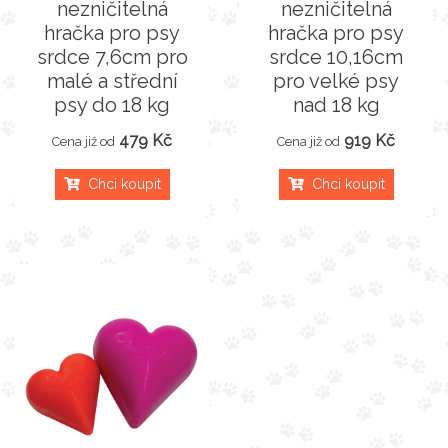
nezničitelná
nezničitelná
hračka pro psy
hračka pro psy
srdce 7,6cm pro
srdce 10,16cm
malé a střední
pro velké psy
psy do 18 kg
nad 18 kg
479 Kč
919 Kč
Cena již od
Cena již od
Chci koupit
Chci koupit