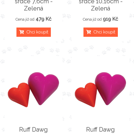
srdce 7,6cm -
srdce 10,16cm -
Zelená
Zelená
479 Kč
919 Kč
Cena již od
Cena již od
Chci koupit
Chci koupit
Ruff Dawg
Ruff Dawg