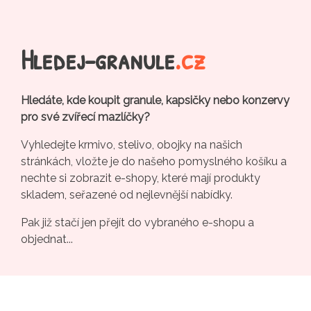
Hledej-granule
.cz
Hledáte, kde koupit granule, kapsičky nebo konzervy
pro své zvířecí mazlíčky?
Vyhledejte krmivo, stelivo, obojky na našich
stránkách, vložte je do našeho pomyslného košíku a
nechte si zobrazit e-shopy, které mají produkty
skladem, seřazené od nejlevnější nabídky.
Pak již stačí jen přejít do vybraného e-shopu a
objednat...
Pro e-shopy
Kontakt
Rádi čtete? Zkuste náš
porovnávač cen nových knih