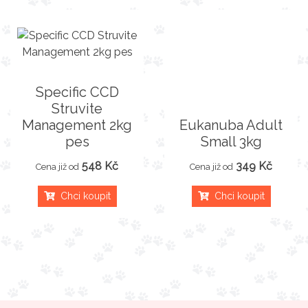
Specific CCD
Struvite
Management 2kg
Eukanuba Adult
pes
Small 3kg
548 Kč
349 Kč
Cena již od
Cena již od
Chci koupit
Chci koupit