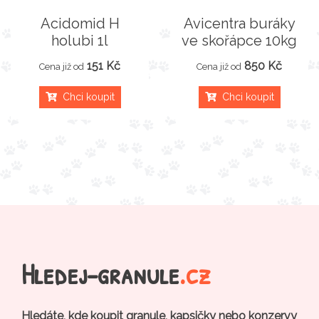
Acidomid H
Avicentra buráky
holubi 1l
ve skořápce 10kg
151 Kč
850 Kč
Cena již od
Cena již od
Chci koupit
Chci koupit
Hledej-granule
.cz
Hledáte, kde koupit granule, kapsičky nebo konzervy