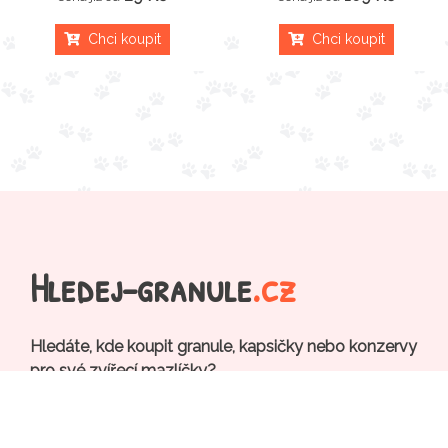
Chci koupit
Chci koupit
Hledej-granule
.cz
Hledáte, kde koupit granule, kapsičky nebo konzervy
pro své zvířecí mazlíčky?
Vyhledejte krmivo, stelivo, obojky na našich
stránkách, vložte je do našeho pomyslného košíku a