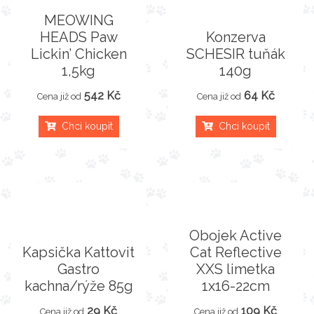
MEOWING
HEADS Paw
Konzerva
Lickin’ Chicken
SCHESIR tuňák
1,5kg
140g
542 Kč
64 Kč
Cena již od
Cena již od
Chci koupit
Chci koupit
Obojek Active
Kapsička Kattovit
Cat Reflective
Gastro
XXS limetka
kachna/rýže 85g
1x16-22cm
29 Kč
109 Kč
Cena již od
Cena již od