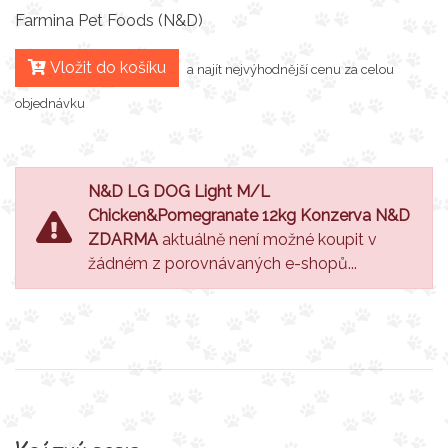
Farmina Pet Foods (N&D)
Vložit do košíku
a najít nejvýhodnější cenu za celou
objednávku
N&D LG DOG Light M/L
Chicken&Pomegranate 12kg Konzerva N&D
ZDARMA
aktuálně není možné koupit v
žádném z porovnávaných e-shopů...