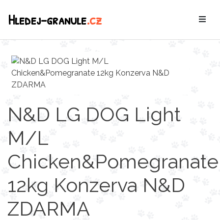
Hledej-granule
.cz
N&D LG DOG Light
M/L
Chicken&Pomegranate
12kg Konzerva N&D
ZDARMA