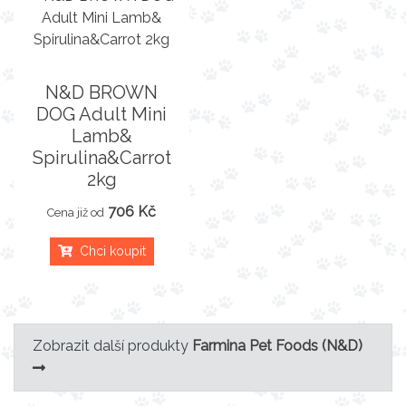
N&D BROWN
DOG Adult Mini
Lamb&
Spirulina&Carrot
2kg
706 Kč
Cena již od
Chci koupit
Zobrazit další produkty
Farmina Pet Foods (N&D)