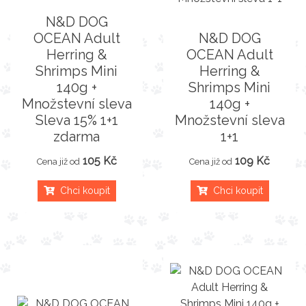
N&D DOG
OCEAN Adult
N&D DOG
Herring &
OCEAN Adult
Shrimps Mini
Herring &
140g +
Shrimps Mini
Množstevní sleva
140g +
Sleva 15% 1+1
Množstevní sleva
zdarma
1+1
105 Kč
109 Kč
Cena již od
Cena již od
Chci koupit
Chci koupit