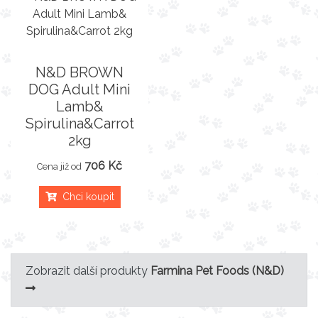
N&D BROWN
DOG Adult Mini
Lamb&
Spirulina&Carrot
2kg
706 Kč
Cena již od
Chci koupit
Zobrazit další produkty
Farmina Pet Foods (N&D)