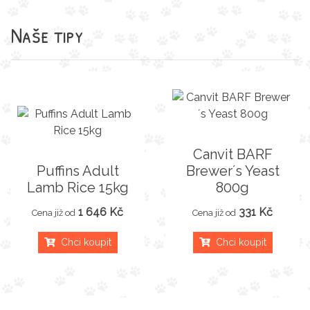
Naše tipy
Canvit BARF
Puffins Adult
Brewer´s Yeast
Lamb Rice 15kg
800g
1 646 Kč
331 Kč
Cena již od
Cena již od
Chci koupit
Chci koupit