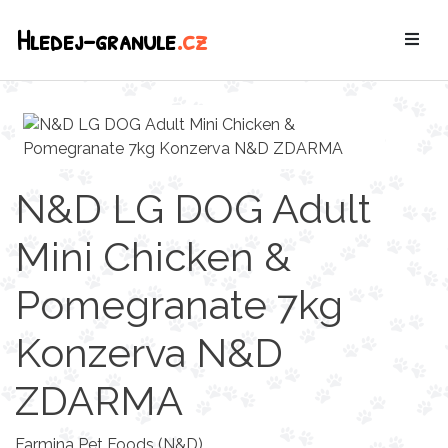
Hledej-granule
.cz
N&D LG DOG Adult
Mini Chicken &
Pomegranate 7kg
Konzerva N&D
ZDARMA
Farmina Pet Foods (N&D)