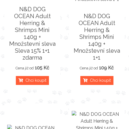
N&D DOG
OCEAN Adult
N&D DOG
Herring &
OCEAN Adult
Shrimps Mini
Herring &
140g +
Shrimps Mini
Množstevní sleva
140g +
Sleva 15% 1+1
Množstevní sleva
zdarma
1+1
105 Kč
109 Kč
Cena již od
Cena již od
Chci koupit
Chci koupit