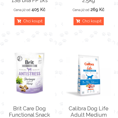
1SB bílá FP 1ks
2,5kg
405 Kč
269 Kč
Cena již od
Cena již od
Chci koupit
Chci koupit
Brit Care Dog
Calibra Dog Life
Functional Snack
Adult Medium