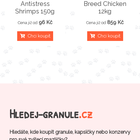
Antistress
Breed Chicken
Shrimps 150g
12kg
96 Kč
859 Kč
Cena již od
Cena již od
Chci koupit
Chci koupit
Hledej-granule
.cz
Hledáte, kde koupit granule, kapsičky nebo konzervy
pro své zvířecí mazlíčky?