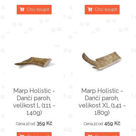
Chci koupit
Chci koupit
Marp Holistic -
Marp Holistic -
Dančí paroh,
Dančí paroh,
velikost L (111 -
velikost XL (141 -
140g)
180g)
359 Kč
459 Kč
Cena již od
Cena již od