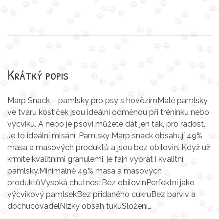
Krátký popis
Marp Snack – pamlsky pro psy s hovězímMalé pamlsky
ve tvaru kostiček jsou ideální odměnou při tréninku nebo
výcviku. A nebo je psovi můžete dát jen tak, pro radost.
Je to ideální mlsání. Pamlsky Marp snack obsahují 49%
masa a masových produktů a jsou bez obilovin. Když už
krmíte kvalitními granulemi, je fajn vybrat i kvalitní
pamlsky.Minimálně 49% masa a masových
produktůVysoká chutnostBez obilovinPerfektní jako
výcvikový pamlsekBez přidaného cukruBez barviv a
dochucovadelNízký obsah tukuSložení…