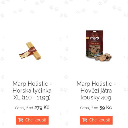
Marp Holistic -
Marp Holistic -
Horská tyčinka
Hovězí játra
XL (110 - 119g)
kousky 40g
279 Kč
59 Kč
Cena již od
Cena již od
Chci koupit
Chci koupit