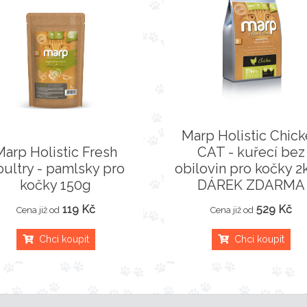
Marp Holistic Chic
Marp Holistic Fresh
CAT - kuřecí bez
oultry - pamlsky pro
obilovin pro kočky 2
kočky 150g
DÁREK ZDARMA
119 Kč
529 Kč
Cena již od
Cena již od
Chci koupit
Chci koupit