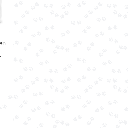
ken
y