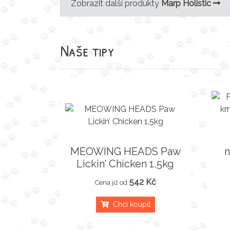
Zobrazit další produkty
Marp Holistic
Naše tipy
MEOWING HEADS Paw
n
Lickin’ Chicken 1,5kg
542 Kč
Cena již od
Chci koupit