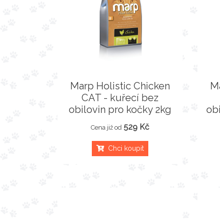
Marp Holistic Chicken
Ma
CAT - kuřecí bez
obilovin pro kočky 2kg
ob
529 Kč
Cena již od
Chci koupit