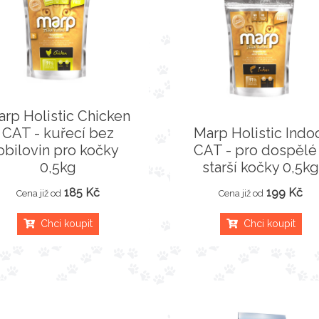
rp Holistic Chicken
CAT - kuřecí bez
Marp Holistic Indo
obilovin pro kočky
CAT - pro dospělé
0,5kg
starší kočky 0,5k
185 Kč
199 Kč
Cena již od
Cena již od
Chci koupit
Chci koupit