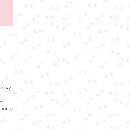
zervy
.
rva
hodná i