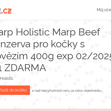
e
.cz
Můj úče
rp Holistic Marp Beef
nzerva pro kočky s
vězím 400g exp 02/202
+1 ZDARMA
Holistic
ložit do košíku
a najít nejvýhodnější cenu za celou objednávku