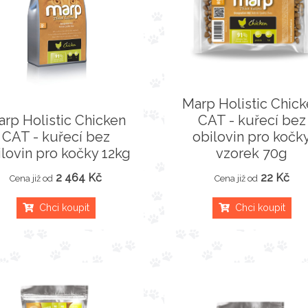
Marp Holistic Chic
rp Holistic Chicken
CAT - kuřecí bez
CAT - kuřecí bez
obilovin pro kočk
ilovin pro kočky 12kg
vzorek 70g
2 464 Kč
22 Kč
Cena již od
Cena již od
Chci koupit
Chci koupit