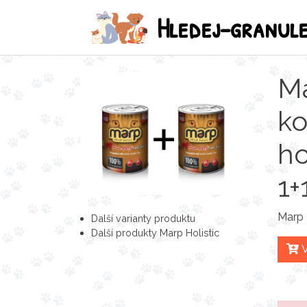
Hledej-granul
Ma
ko
ho
1
Marp 
Další varianty produktu
Další produkty Marp Holistic
V