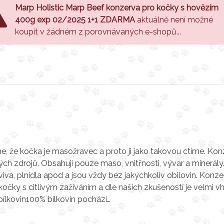
Marp Holistic Marp Beef konzerva pro kočky s hovězím
400g exp 02/2025 1+1 ZDARMA
aktuálně není možné
koupit v žádném z porovnávaných e-shopů...
, že kočka je masožravec a proto ji jako takovou ctíme. Kon
ých zdrojů. Obsahují pouze maso, vnitřnosti, vývar a minerály
a, plnidla apod a jsou vždy bez jakýchkoliv obilovin. Konze
kočky s citlivým zažíváním a dle našich zkušeností je velmi v
bílkovin100% bílkovin pochází…