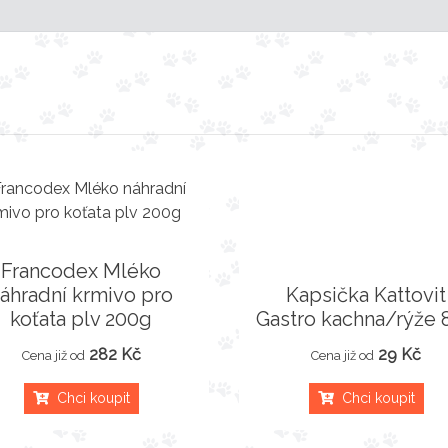
Francodex Mléko
áhradní krmivo pro
Kapsička Kattovit
koťata plv 200g
Gastro kachna/rýže 
282 Kč
29 Kč
Cena již od
Cena již od
Chci koupit
Chci koupit