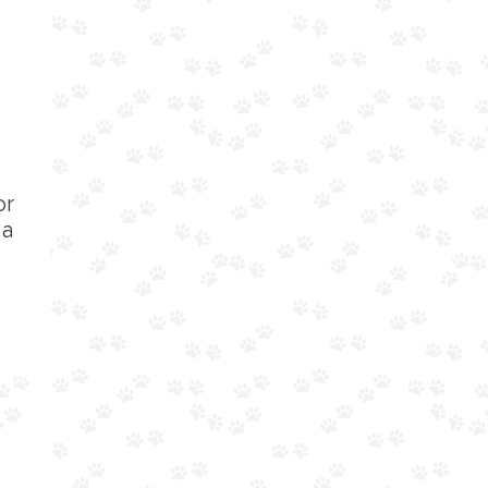
or
 a
g