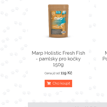
Marp Holistic Fresh Fish
- pamlsky pro kočky
P
150g
119 Kč
Cena již od
Chci koupit