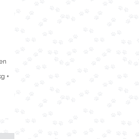
ken
kg +