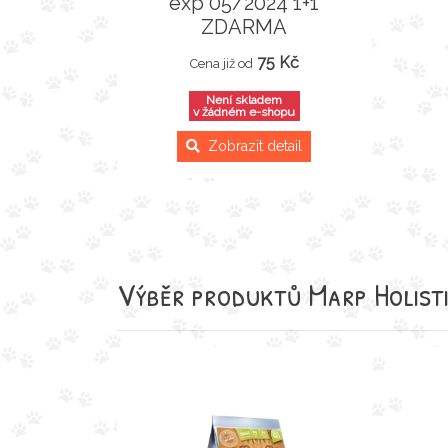
exp 05/2024 1+1
ZDARMA
75 Kč
Cena již od
Není skladem
v žádném e-shopu
Zobrazit detail
Výběr produktů
Marp Holist