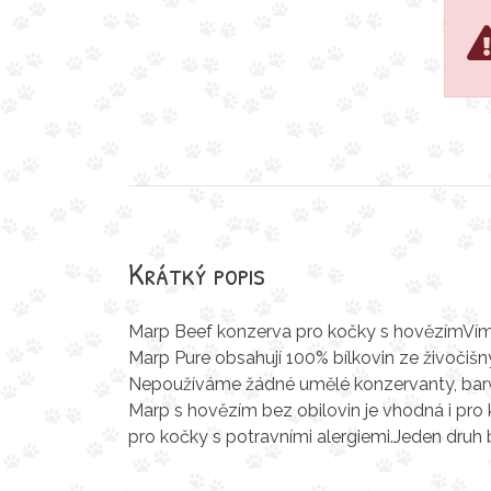
Krátký popis
Marp Beef konzerva pro kočky s hovězímVíme
Marp Pure obsahují 100% bílkovin ze živočišn
Nepoužíváme žádné umělé konzervanty, barviv
Marp s hovězím bez obilovin je vhodná i pro 
pro kočky s potravními alergiemi.Jeden druh 