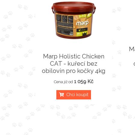
Ma
Marp Holistic Chicken
CAT - kuřecí bez
obilovin pro kočky 4kg
1 059 Kč
Cena již od
Chci koupit