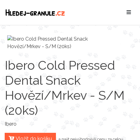
Hledej-granule
.cz
Ibero Cold Pressed
Dental Snack
Hovězí/Mrkev - S/M
(20ks)
Ibero
Vložit do košíku
a najít nejvýhodnější cenu za celou