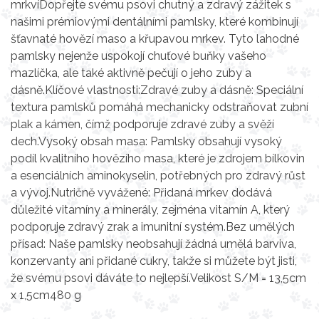
mrkvíDopřejte svému psovi chutný a zdravý zážitek s
našimi prémiovými dentálními pamlsky, které kombinují
šťavnaté hovězí maso a křupavou mrkev. Tyto lahodné
pamlsky nejenže uspokojí chuťové buňky vašeho
mazlíčka, ale také aktivně pečují o jeho zuby a
dásně.Klíčové vlastnosti:Zdravé zuby a dásně: Speciální
textura pamlsků pomáhá mechanicky odstraňovat zubní
plak a kámen, čímž podporuje zdravé zuby a svěží
dech.Vysoký obsah masa: Pamlsky obsahují vysoký
podíl kvalitního hovězího masa, které je zdrojem bílkovin
a esenciálních aminokyselin, potřebných pro zdravý růst
a vývoj.Nutričně vyvážené: Přidaná mrkev dodává
důležité vitamíny a minerály, zejména vitamín A, který
podporuje zdravý zrak a imunitní systém.Bez umělých
přísad: Naše pamlsky neobsahují žádná umělá barviva,
konzervanty ani přidané cukry, takže si můžete být jisti,
že svému psovi dáváte to nejlepší.Velikost S/M = 13,5cm
x 1,5cm480 g