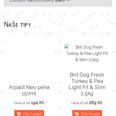
Zobrazit další produkty
Ibero
Naše tipy
Brit Dog Fresh
Turkey & Pea
Arpalit Neo pěna
Light Fit & Slim
150ml
2,5kg
194 Kč
269 Kč
Cena již od
Cena již od
Chci koupit
Chci koupit