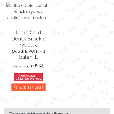
Ibero Cold
Dental Snack s
rybou a
pastinákem - 1
balení L
148 Kč
Cena již od
Není skladem
v žádném e-shopu
Zobrazit detail