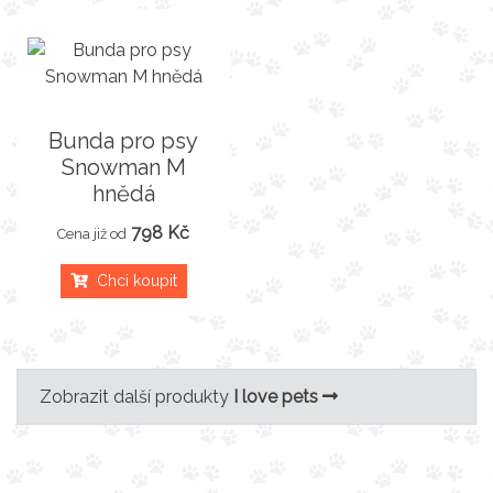
Bunda pro psy
Snowman M
hnědá
798 Kč
Cena již od
Chci koupit
Zobrazit další produkty
I love pets