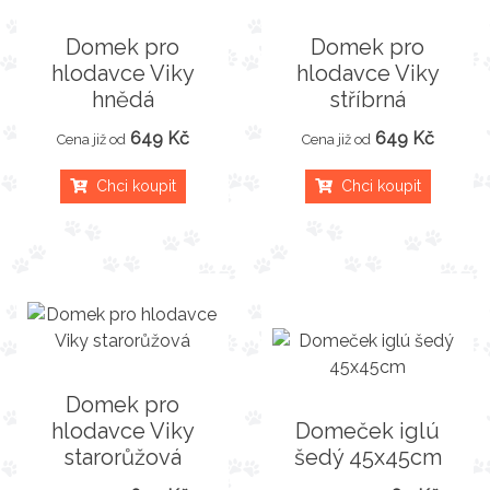
Domek pro
Domek pro
hlodavce Viky
hlodavce Viky
hnědá
stříbrná
649 Kč
649 Kč
Cena již od
Cena již od
Chci koupit
Chci koupit
Domek pro
hlodavce Viky
Domeček iglú
starorůžová
šedý 45x45cm