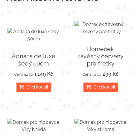
Domeček
Adriana de luxe
závěsný červený
šedý 50cm
pro fretky
1 149 Kč
299 Kč
Cena již od
Cena již od
Chci koupit
Chci koupit