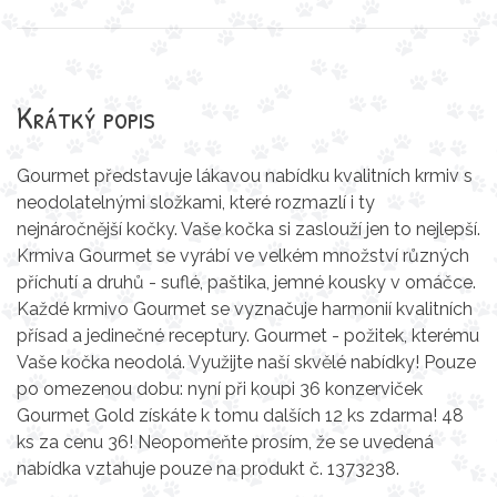
Krátký popis
Gourmet představuje lákavou nabídku kvalitních krmiv s
neodolatelnými složkami, které rozmazlí i ty
nejnáročnější kočky. Vaše kočka si zaslouží jen to nejlepší.
Krmiva Gourmet se vyrábí ve velkém množství různých
příchutí a druhů - suflé, paštika, jemné kousky v omáčce.
Každé krmivo Gourmet se vyznačuje harmonií kvalitních
přísad a jedinečné receptury. Gourmet - požitek, kterému
Vaše kočka neodolá. Využijte naší skvělé nabídky! Pouze
po omezenou dobu: nyní při koupi 36 konzerviček
Gourmet Gold získáte k tomu dalších 12 ks zdarma! 48
ks za cenu 36! Neopomeňte prosím, že se uvedená
nabídka vztahuje pouze na produkt č. 1373238.