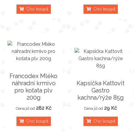
Chci koupit
Chci koupit
Francodex Mléko
náhradní krmivo
Kapsička Kattovit
pro koťata plv
Gastro
200g
kachna/rýže 85g
282 Kč
29 Kč
Cena již od
Cena již od
Chci koupit
Chci koupit