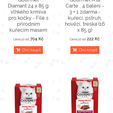
Diamant 24 x 85 g
Carte , 4 balení -
vlhkého krmiva
3 + 1 zdarma -
pro kočky - Filé s
kuřecí, pstruh,
přírodním
hovězí, treska (16
kuřecím masem
x 85 g)
704 Kč
222 Kč
Cena již od
Cena již od
Chci koupit
Chci koupit