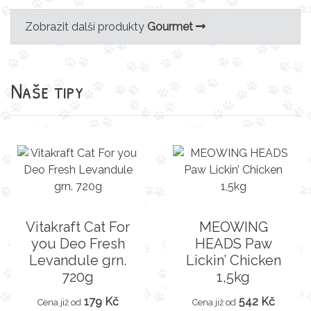
Zobrazit další produkty
Gourmet
Naše tipy
Vitakraft Cat For
MEOWING
you Deo Fresh
HEADS Paw
Levandule grn.
Lickin’ Chicken
720g
1,5kg
179 Kč
542 Kč
Cena již od
Cena již od