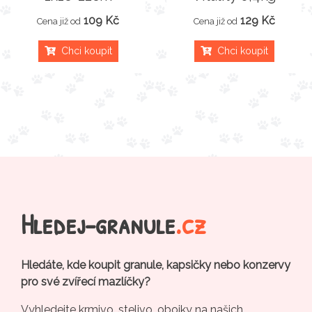
109 Kč
129 Kč
Cena již od
Cena již od
Chci koupit
Chci koupit
Hledej-granule
.cz
Hledáte, kde koupit granule, kapsičky nebo konzervy
pro své zvířecí mazlíčky?
Vyhledejte krmivo, stelivo, obojky na našich