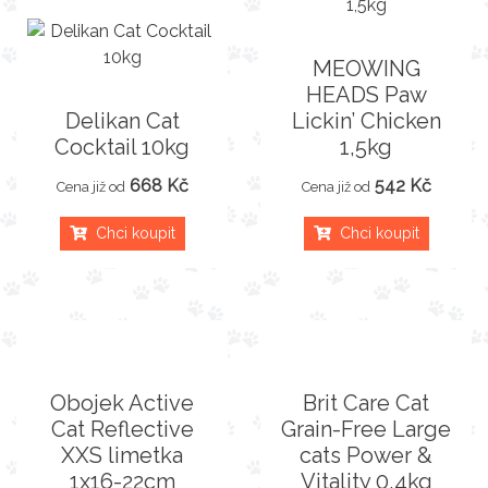
MEOWING
HEADS Paw
Delikan Cat
Lickin’ Chicken
Cocktail 10kg
1,5kg
668 Kč
542 Kč
Cena již od
Cena již od
Chci koupit
Chci koupit
Obojek Active
Brit Care Cat
Cat Reflective
Grain-Free Large
XXS limetka
cats Power &
1x16-22cm
Vitality 0,4kg