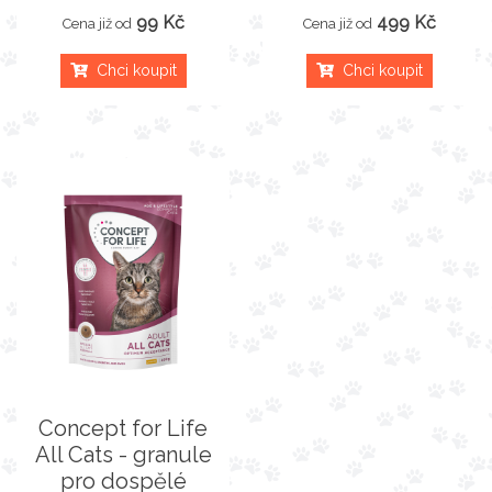
99 Kč
499 Kč
Cena již od
Cena již od
Chci koupit
Chci koupit
Concept for Life
All Cats - granule
pro dospělé