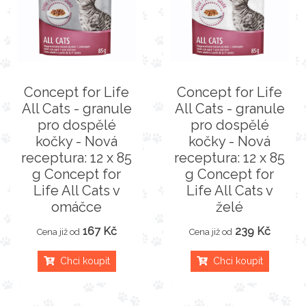
Concept for Life
Concept for Life
All Cats - granule
All Cats - granule
pro dospělé
pro dospělé
kočky - Nová
kočky - Nová
receptura: 12 x 85
receptura: 12 x 85
g Concept for
g Concept for
Life All Cats v
Life All Cats v
omáčce
želé
167 Kč
239 Kč
Cena již od
Cena již od
Chci koupit
Chci koupit