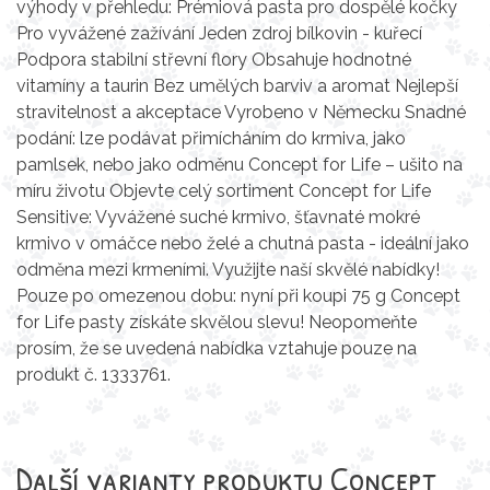
výhody v přehledu: Prémiová pasta pro dospělé kočky
Pro vyvážené zažívání Jeden zdroj bílkovin - kuřecí
Podpora stabilní střevní flory Obsahuje hodnotné
vitamíny a taurin Bez umělých barviv a aromat Nejlepší
stravitelnost a akceptace Vyrobeno v Německu Snadné
podání: lze podávat přimícháním do krmiva, jako
pamlsek, nebo jako odměnu Concept for Life – ušito na
míru životu Objevte celý sortiment Concept for Life
Sensitive: Vyvážené suché krmivo, šťavnaté mokré
krmivo v omáčce nebo želé a chutná pasta - ideální jako
odměna mezi krmeními. Využijte naší skvělé nabídky!
Pouze po omezenou dobu: nyní při koupi 75 g Concept
for Life pasty získáte skvělou slevu! Neopomeňte
prosím, že se uvedená nabídka vztahuje pouze na
produkt č. 1333761.
Další varianty produktu Concept