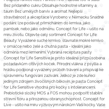
Bez přidaného cukru Obsahuje hodnotné vitamíny a
taurin Bez umělých barviv a aromat Nejlepší
stravitelnost a akceptace Vyrobeno v Německu Snadné
podání: lze podávat přimícháním do krmiva, jako
pamlsek, nebo jako odměnu. Concept for Life – ušito na
míru životu. Objevte celý sortiment Concept for Life
Beauty: Vyvážené suché krmivo, šťavnaté mokré krmivo
v omáčce nebo želé a chutná pasta - ideální jako
odměna mezi krmeními. Vybraná receptura pasty
Concept for Life Sensitive je proto ideálně přizpůsobena
požadavkům citlivých koček. Přírodní vlákna z psyllia a
hrášku podporují vyvážený průběh trávení a přispívají ke
správnému fungování zažívání. Jelikož je zde kuřecí
jediným zdrojem živočišných bílkovin, je pasta Concept
for Life Sensitive vhodná pro kočky s intolerancemi.
Prebiotické složky MOS a FOS mohou podpořit stabilní
střevní floru a přirozenou obranyschopnost. Concept for
Live - ušito na míru výživovým nárokům Vaší kočky. Vaše