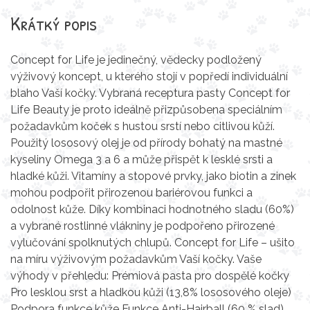
Krátký popis
Concept for Life je jedinečný, vědecky podložený
výživový koncept, u kterého stojí v popředí individuální
blaho Vaší kočky. Vybraná receptura pasty Concept for
Life Beauty je proto ideálně přizpůsobena speciálním
požadavkům koček s hustou srstí nebo citlivou kůží.
Použitý lososový olej je od přírody bohatý na mastné
kyseliny Omega 3 a 6 a může přispět k lesklé srsti a
hladké kůži. Vitamíny a stopové prvky, jako biotin a zinek
mohou podpořit přirozenou bariérovou funkci a
odolnost kůže. Díky kombinaci hodnotného sladu (60%)
a vybrané rostlinné vlákniny je podpořeno přirozené
vylučování spolknutých chlupů. Concept for Life – ušito
na míru výživovým požadavkům Vaší kočky. Vaše
výhody v přehledu: Prémiová pasta pro dospělé kočky
Pro lesklou srst a hladkou kůži (13,8% lososového oleje)
Podpora funkce kůže Funkce Anti-Hairball (60 % slad)