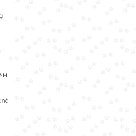
g
ěné