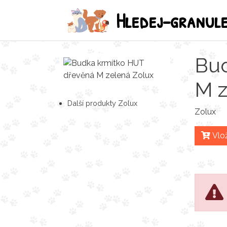
Hledej-granul
Bud
M z
Další produkty Zolux
Zolux
Vlož