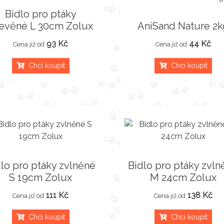
Bidlo pro ptáky
evěné L 30cm Zolux
AniSand Nature 2k
93 Kč
44 Kč
Cena již od
Cena již od
Chci koupit
Chci koupit
dlo pro ptáky zvlněné
Bidlo pro ptáky zvln
S 19cm Zolux
M 24cm Zolux
111 Kč
138 Kč
Cena již od
Cena již od
Chci koupit
Chci koupit