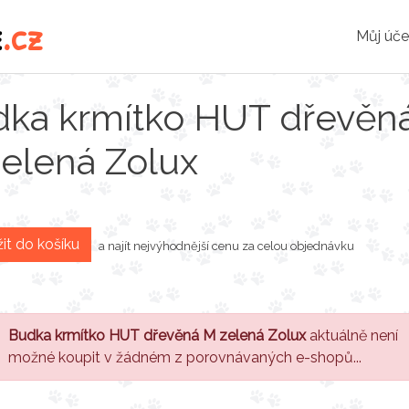
e
.cz
Můj úče
ka krmítko HUT dřevěn
elená Zolux
it do košíku
a najít nejvýhodnější cenu za celou objednávku
Budka krmítko HUT dřevěná M zelená Zolux
aktuálně není
možné koupit v žádném z porovnávaných e-shopů...