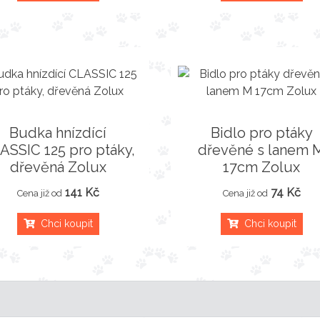
Budka hnízdící
Bidlo pro ptáky
ASSIC 125 pro ptáky,
dřevěné s lanem 
dřevěná Zolux
17cm Zolux
141 Kč
74 Kč
Cena již od
Cena již od
Chci koupit
Chci koupit