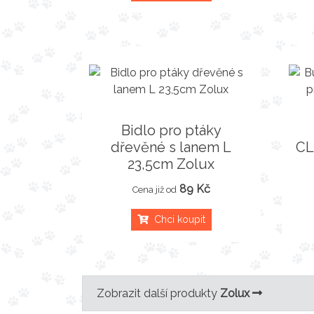
Bidlo pro ptáky
dřevěné s lanem L
CL
23,5cm Zolux
89 Kč
Cena již od
Chci koupit
Zobrazit další produkty
Zolux