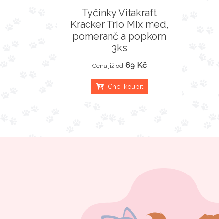
Tyčinky Vitakraft
Kracker Trio Mix med,
pomeranč a popkorn
3ks
69 Kč
Cena již od
Chci koupit