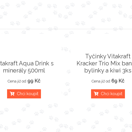
Tyčinky Vitakraft
takraft Aqua Drink s
Kracker Trio Mix ban
minerály 500ml
bylinky a kiwi 3ks
99 Kč
69 Kč
Cena již od
Cena již od
Chci koupit
Chci koupit