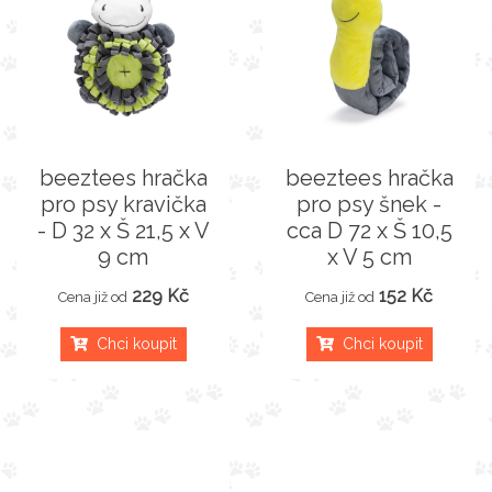
beeztees hračka
beeztees hračka
pro psy kravička
pro psy šnek -
- D 32 x Š 21,5 x V
cca D 72 x Š 10,5
9 cm
x V 5 cm
229 Kč
152 Kč
Cena již od
Cena již od
Chci koupit
Chci koupit