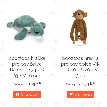
beeztees hračka
beeztees hračka
pro psy želva
pro psy opice Vik
Daley - D 34 x Š
- D 40 x Š 20 x V
33 x V 10 cm
13 cm
199 Kč
259 Kč
Cena již od
Cena již od
Chci koupit
Chci koupit