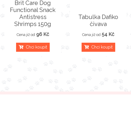
Brit Care Dog
Functional Snack
Antistress
Tabulka Dafiko
Shrimps 150g
čivava
96 Kč
54 Kč
Cena již od
Cena již od
Chci koupit
Chci koupit
Hledej-granule
.cz