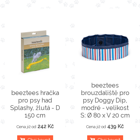
beeztees
beeztees hračka
brouzdaliště pro
pro psy had
psy Doggy Dip,
Splashy, žlutá - D
modré - velikost
150 cm
S: Ø 80 x V 20 cm
242 Kč
439 Kč
Cena již od
Cena již od