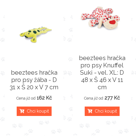
beeztees hračka
pro psy Knuffel
beeztees hračka
Suki - vel. XL: D
pro psy žába - D
48 x Š 46 x V 11
31 x Š 20 x V 7 cm
cm
162 Kč
277 Kč
Cena již od
Cena již od
Chci koupit
Chci koupit