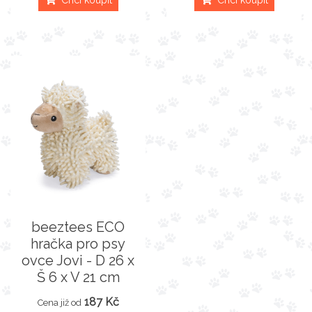
Chci koupit
Chci koupit
beeztees ECO
hračka pro psy
ovce Jovi - D 26 x
Š 6 x V 21 cm
187 Kč
Cena již od