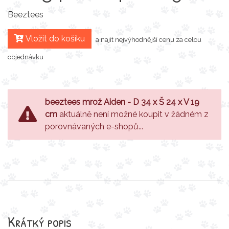
Beeztees
Vložit do košíku
a najít nejvýhodnější cenu za celou
objednávku
beeztees mrož Aiden - D 34 x Š 24 x V 19
cm
aktuálně není možné koupit v žádném z
porovnávaných e-shopů...
Krátký popis