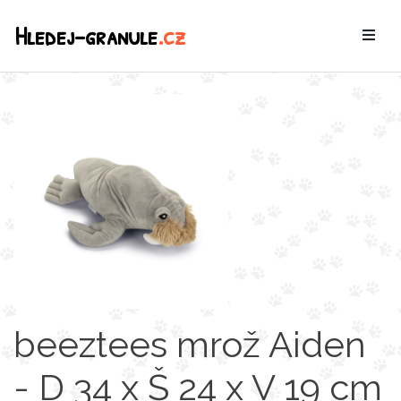
Hledej-granule
.cz
beeztees mrož Aiden
- D 34 x Š 24 x V 19 cm