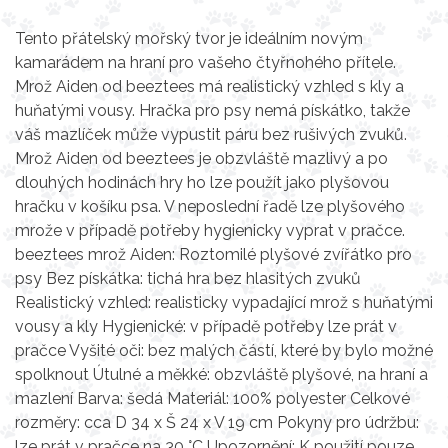
Tento přátelský mořský tvor je ideálním novým
kamarádem na hraní pro vašeho čtyřnohého přítele.
Mrož Aiden od beeztees má realistický vzhled s kly a
huňatými vousy. Hračka pro psy nemá pískátko, takže
váš mazlíček může vypustit páru bez rušivých zvuků.
Mrož Aiden od beeztees je obzvláště mazlivý a po
dlouhých hodinách hry ho lze použít jako plyšovou
hračku v košíku psa. V neposlední řadě lze plyšového
mrože v případě potřeby hygienicky vyprat v pračce.
beeztees mrož Aiden: Roztomilé plyšové zvířátko pro
psy Bez pískátka: tichá hra bez hlasitých zvuků
Realistický vzhled: realisticky vypadající mrož s huňatými
vousy a kly Hygienické: v případě potřeby lze prát v
pračce Vyšité oči: bez malých částí, které by bylo možné
spolknout Útulné a měkké: obzvláště plyšové, na hraní a
mazlení Barva: šedá Materiál: 100% polyester Celkové
rozměry: cca D 34 x Š 24 x V 19 cm Pokyny pro údržbu:
lze prát v pračce na 30 °C Upozornění: K použití pouze