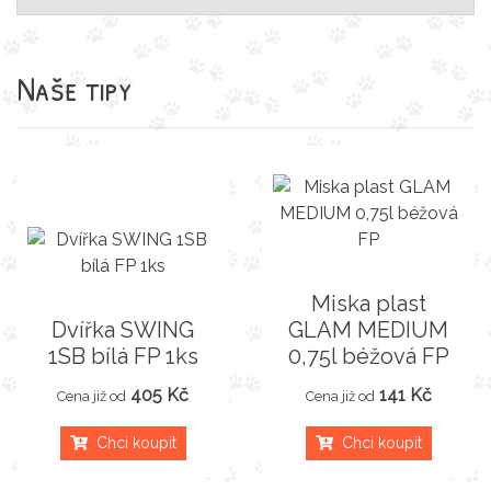
Naše tipy
Miska plast
Dvířka SWING
GLAM MEDIUM
1SB bílá FP 1ks
0,75l béžová FP
405 Kč
141 Kč
Cena již od
Cena již od
Chci koupit
Chci koupit