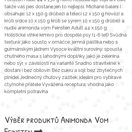
takže váš pes dostane jen to nejlepší. Míchané balení I
obsahuje: 12 x 150 g drůbeží a telecí 12 x 150 g hovězí a
krůtí srdce 10 x 150 g krůtí se sýrem 10 x 150 g drůbež a
nudle animonda vom Feinsten Adult 44 x 150 g:
Holistické vlhké krmivo pro dospělé psy (1-6 let) Svůdná
textura: jako sousto v omáčce, jemná paštika nebo s
gurmánským jádrem Vysoce kvalitní suroviny: spousta
chutného masa s lahodnými doplňky, jako je zelenina
nebo sýr, v závislosti na variantě Snadno stravitelné: k
dostání i bez obilovin Bez cukru a sóji: bez zbytečných
plnidel Jedinečný chuťový zážitek: ideální pro vybíravé
čtyřnohé přátele Vyvážená receptura: vhodná jako
kompletní potravina
Výběr produktů
Animonda Vom
Feinsten