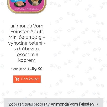
animonda Vom
Feinsten Adult
Mini 64 x 100 g –
výhodné balení -
s drůbežím,
lososem a
koprem
1 169 Kč
Cena již od
Chci koupit
Zobrazit další produkty
Animonda Vom Feinsten