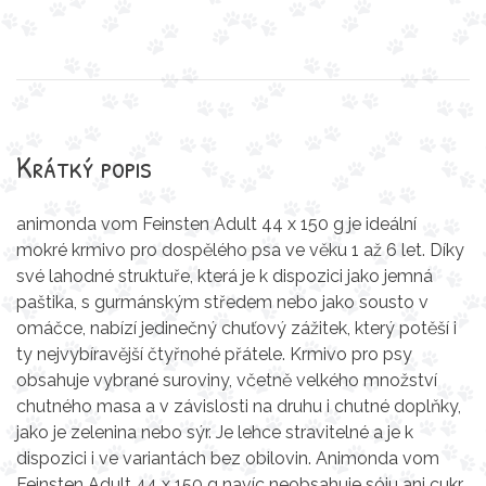
Krátký popis
animonda vom Feinsten Adult 44 x 150 g je ideální
mokré krmivo pro dospělého psa ve věku 1 až 6 let. Díky
své lahodné struktuře, která je k dispozici jako jemná
paštika, s gurmánským středem nebo jako sousto v
omáčce, nabízí jedinečný chuťový zážitek, který potěší i
ty nejvybíravější čtyřnohé přátele. Krmivo pro psy
obsahuje vybrané suroviny, včetně velkého množství
chutného masa a v závislosti na druhu i chutné doplňky,
jako je zelenina nebo sýr. Je lehce stravitelné a je k
dispozici i ve variantách bez obilovin. Animonda vom
Feinsten Adult 44 x 150 g navíc neobsahuje sóju ani cukr,