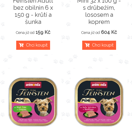
Feinsten Adult
Mini 32 x 100 g -
bez obilnin 6 x
s drůbežím,
150 g - krůtí a
lososem a
šunka
koprem
159 Kč
604 Kč
Cena již od
Cena již od
Chci koupit
Chci koupit