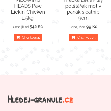
MEOWING
Hračka Let´s Play
HEADS Paw
polštářek motiv
Lickin’ Chicken
panák s catnip
1,5kg
9cm
542 Kč
99 Kč
Cena již od
Cena již od
Chci koupit
Chci koupit
Hledej-granule
.cz