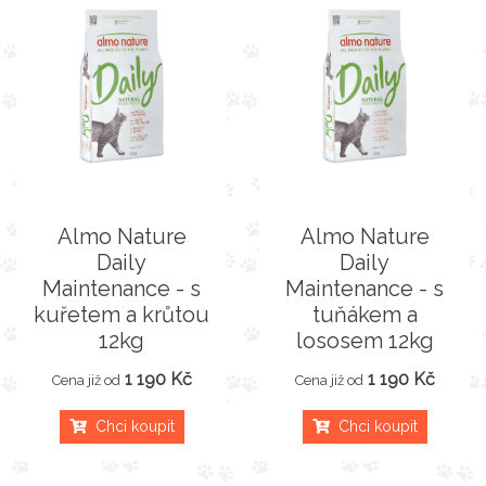
Almo Nature
Almo Nature
Daily
Daily
Maintenance - s
Maintenance - s
kuřetem a krůtou
tuňákem a
12kg
lososem 12kg
1 190 Kč
1 190 Kč
Cena již od
Cena již od
Chci koupit
Chci koupit