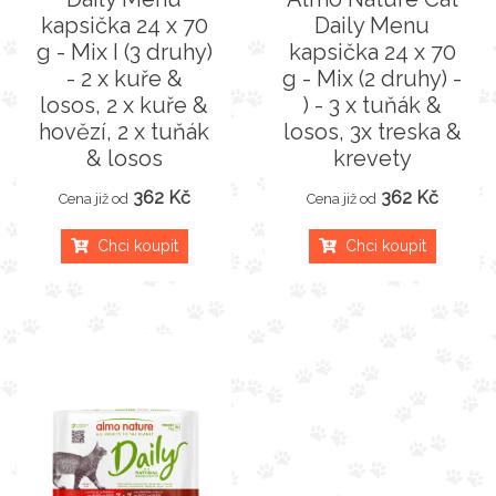
kapsička 24 x 70
Daily Menu
g - Mix I (3 druhy)
kapsička 24 x 70
- 2 x kuře &
g - Mix (2 druhy) -
losos, 2 x kuře &
) - 3 x tuňák &
hovězí, 2 x tuňák
losos, 3x treska &
& losos
krevety
362 Kč
362 Kč
Cena již od
Cena již od
Chci koupit
Chci koupit