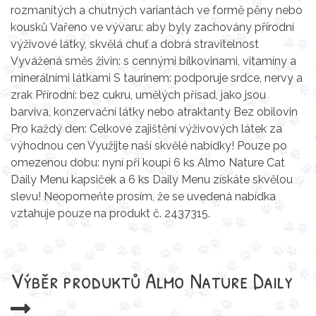
rozmanitých a chutných variantách ve formě pěny nebo
kousků Vařeno ve vývaru: aby byly zachovány přírodní
výživové látky, skvělá chuť a dobrá stravitelnost
Vyvážená směs živin: s cennými bílkovinami, vitamíny a
minerálními látkami S taurinem: podporuje srdce, nervy a
zrak Přírodní: bez cukru, umělých přísad, jako jsou
barviva, konzervační látky nebo atraktanty Bez obilovin
Pro každý den: Celkové zajištění výživových látek za
výhodnou cen Využijte naší skvělé nabídky! Pouze po
omezenou dobu: nyní při koupi 6 ks Almo Nature Cat
Daily Menu kapsiček a 6 ks Daily Menu získáte skvělou
slevu! Neopomeňte prosím, že se uvedená nabídka
vztahuje pouze na produkt č. 2437315.
Výběr produktů
Almo Nature Daily