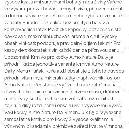
vysoce kvalitními surovinami bohatými na živiny Vařené
ve vývaru: pro zachování cenných živin, přirozenou chuť
a dobrou stravitelnost S masem nebo rybou: rozmanité
varianty Přírodní: bez cukru, bez umělých barviv a
konzervačních látek Praktické kapsičky: bezpečné čisté
dávkování, maximální uchování aroma a chuti Vysoký
obsah vlhkosti: podporuje pravidelný příjem tekutin Pro
každý den: dostatek živin každý den za příznivou cenu
Upozornění: Krmivo pro kočky Almo Nature Daily je
přírodní, každá jednotlivá varianta krmiva Almo Nature
Daily Menu (Tuňák, Kuře atd.) obsahuje z tohoto důvodu
přírodní vitamíny a minerální látky (např. vápník, fosfor).
Almo Nature představuje výživu, která je založena na
různých přírodních surovinách (červené maso, drůbeží
maso, ryby, suché a vlhké krmivo): tato rozmanitost
zajišťuje díky rozdílnému obsahu živin vyváženou výživu
Vaší kočky. Almo Nature Daily Menu 6 x 85 g: Vyvážené
samostatné krmivo pro kočky S vysoce kvalitními a
výživnými přísadami v prémiové zvířecí kvalitě V mnoha