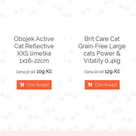
Obojek Active
Brit Care Cat
Cat Reflective
Grain-Free Large
XXS limetka
cats Power &
1x16-22cm
Vitality 0,4kg
109 Kč
129 Kč
Cena již od
Cena již od
Chci koupit
Chci koupit