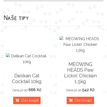
Naše tipy
MEOWING
HEADS Paw
Delikan Cat
Lickin’ Chicken
Cocktail 10kg
1,5kg
668 Kč
542 Kč
Cena již od
Cena již od
Chci koupit
Chci koupit