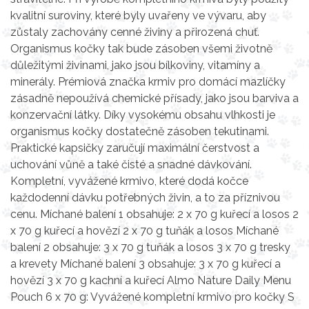
kvalitní suroviny, které byly uvařeny ve vývaru, aby
zůstaly zachovány cenné živiny a přirozená chuť.
Organismus kočky tak bude zásoben všemi životně
důležitými živinami, jako jsou bílkoviny, vitamíny a
minerály. Prémiová značka krmiv pro domácí mazlíčky
zásadně nepoužívá chemické přísady, jako jsou barviva a
konzervační látky. Díky vysokému obsahu vlhkosti je
organismus kočky dostatečně zásoben tekutinami.
Praktické kapsičky zaručují maximální čerstvost a
uchování vůně a také čisté a snadné dávkování.
Kompletní, vyvážené krmivo, které dodá kočce
každodenní dávku potřebných živin, a to za příznivou
cenu. Míchané balení 1 obsahuje: 2 x 70 g kuřecí a losos 2
x 70 g kuřecí a hovězí 2 x 70 g tuňák a losos Míchané
balení 2 obsahuje: 3 x 70 g tuňák a losos 3 x 70 g tresky
a krevety Míchané balení 3 obsahuje: 3 x 70 g kuřecí a
hovězí 3 x 70 g kachní a kuřecí Almo Nature Daily Menu
Pouch 6 x 70 g: Vyvážené kompletní krmivo pro kočky S