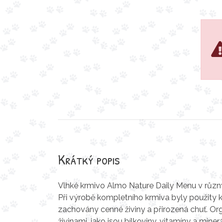
Krátký popis
Vlhké krmivo Almo Nature Daily Menu v různýc
Při výrobě kompletního krmiva byly použity kv
zachovány cenné živiny a přirozená chuť. O
živinami, jako jsou bílkoviny, vitamíny a mi