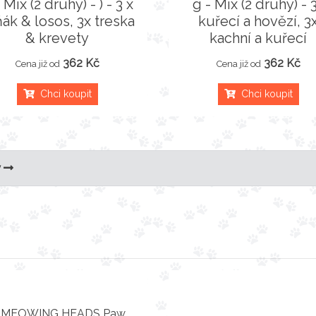
 Mix (2 druhy) - ) - 3 x
g - Mix (2 druhy) - 
ák & losos, 3x treska
kuřecí a hovězí, 3
& krevety
kachní a kuřecí
362 Kč
362 Kč
Cena již od
Cena již od
Chci koupit
Chci koupit
y