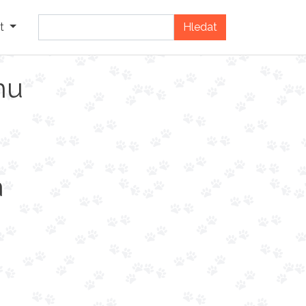
t
nu
a