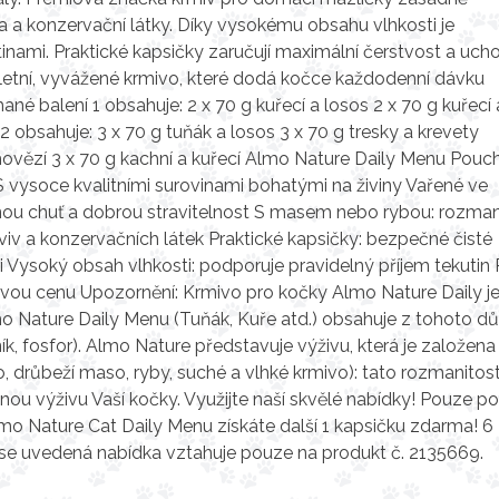
a a konzervační látky. Díky vysokému obsahu vlhkosti je
ami. Praktické kapsičky zaručují maximální čerstvost a uch
letní, vyvážené krmivo, které dodá kočce každodenní dávku
ané balení 1 obsahuje: 2 x 70 g kuřecí a losos 2 x 70 g kuřecí 
2 obsahuje: 3 x 70 g tuňák a losos 3 x 70 g tresky a krevety
 hovězí 3 x 70 g kachní a kuřecí Almo Nature Daily Menu Pouch
 vysoce kvalitními surovinami bohatými na živiny Vařené ve
enou chuť a dobrou stravitelnost S masem nebo rybou: rozman
rviv a konzervačních látek Praktické kapsičky: bezpečné čisté
 Vysoký obsah vlhkosti: podporuje pravidelný příjem tekutin 
nivou cenu Upozornění: Krmivo pro kočky Almo Nature Daily j
lmo Nature Daily Menu (Tuňák, Kuře atd.) obsahuje z tohoto 
ník, fosfor). Almo Nature představuje výživu, která je založena
 drůbeží maso, ryby, suché a vlhké krmivo): tato rozmanitos
nou výživu Vaší kočky. Využijte naší skvělé nabídky! Pouze po
mo Nature Cat Daily Menu získáte další 1 kapsičku zdarma! 6
se uvedená nabídka vztahuje pouze na produkt č. 2135669.