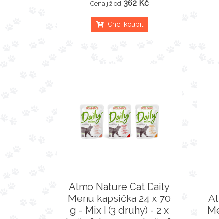
362 Kč
Cena již od
Chci koupit
Almo Nature Cat Daily
Menu kapsička 24 x 70
Al
g - Mix I (3 druhy) - 2 x
Me