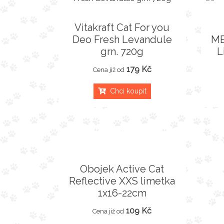
Vitakraft Cat For you
Deo Fresh Levandule
ME
grn. 720g
L
179 Kč
Cena již od
Chci koupit
Obojek Active Cat
Reflective XXS limetka
1x16-22cm
109 Kč
Cena již od