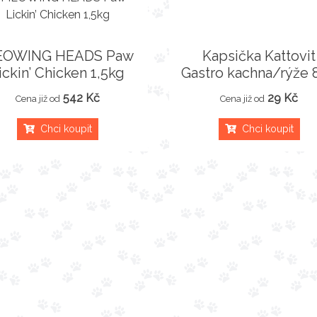
OWING HEADS Paw
Kapsička Kattovit
ickin’ Chicken 1,5kg
Gastro kachna/rýže 
542 Kč
29 Kč
Cena již od
Cena již od
Chci koupit
Chci koupit