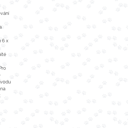
ování
a
 6 x
ité
Pro
e
důvodu
 na
t