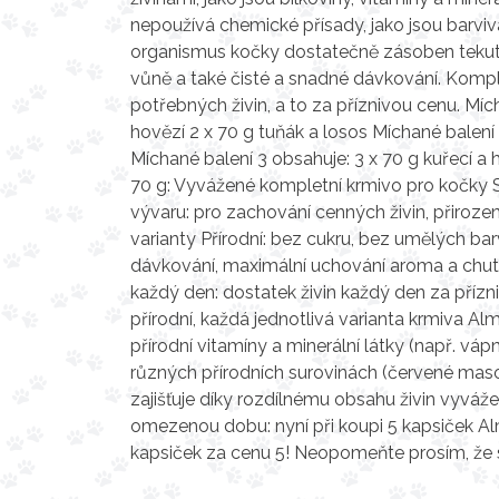
nepoužívá chemické přísady, jako jsou barviv
organismus kočky dostatečně zásoben tekutin
vůně a také čisté a snadné dávkování. Komp
potřebných živin, a to za příznivou cenu. Mích
hovězí 2 x 70 g tuňák a losos Míchané balení 
Míchané balení 3 obsahuje: 3 x 70 g kuřecí a
70 g: Vyvážené kompletní krmivo pro kočky S
vývaru: pro zachování cenných živin, přiroz
varianty Přírodní: bez cukru, bez umělých ba
dávkování, maximální uchování aroma a chuti
každý den: dostatek živin každý den za příz
přírodní, každá jednotlivá varianta krmiva A
přírodní vitamíny a minerální látky (např. váp
různých přírodních surovinách (červené maso,
zajišťuje díky rozdílnému obsahu živin vyváže
omezenou dobu: nyní při koupi 5 kapsiček Al
kapsiček za cenu 5! Neopomeňte prosím, že 