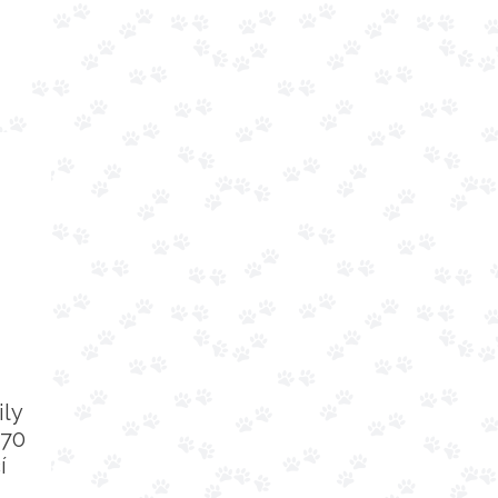
ily
 70
í