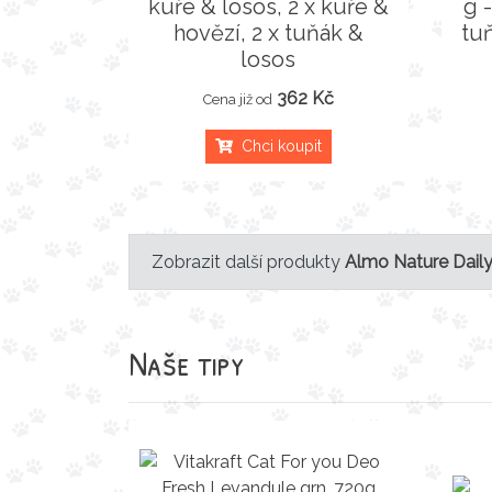
kuře & losos, 2 x kuře &
g -
hovězí, 2 x tuňák &
tuň
losos
362 Kč
Cena již od
Chci koupit
Zobrazit další produkty
Almo Nature Dail
Naše tipy