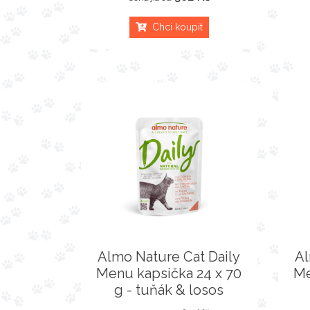
Chci koupit
Almo Nature Cat Daily
Al
Menu kapsička 24 x 70
Me
g - tuňák & losos