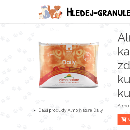
Hledej-granul
Al
ka
zd
ku
ku
Almo 
Další produkty Almo Nature Daily
V