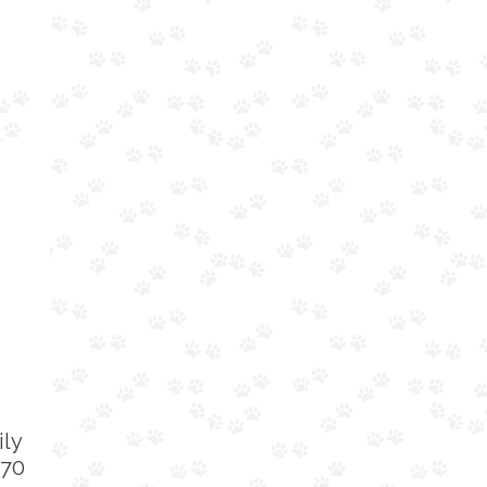
ily
 70