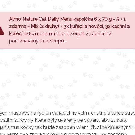
Almo Nature Cat Daily Menu kapsička 6 x 70 g - 5 + 1
zdarma - Mix (2 druhy) - 3x kuřecí a hovězí, 3x kachní a
kuřecí
aktuálně není možné koupit v žádném z
porovnávaných e-shopů...
h masových a rybích variacích je velmi chutné a lehce strav
alitní suroviny, které byly uvařeny ve vývaru, aby zůstaly
rganismus kočky tak bude zásoben všemi životně důležitými
nerály. Prémiová značka krmiv pro domácí mazlíčky zásadně