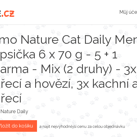
e
.cz
Můj úče
mo Nature Cat Daily Me
psička 6 x 70 g - 5 + 1
arma - Mix (2 druhy) - 3x
řecí a hovězí, 3x kachní 
řecí
Nature Daily
ložit do košíku
a najít nejvýhodnější cenu za celou objednávku