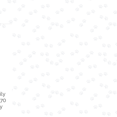
ily
 70
ty