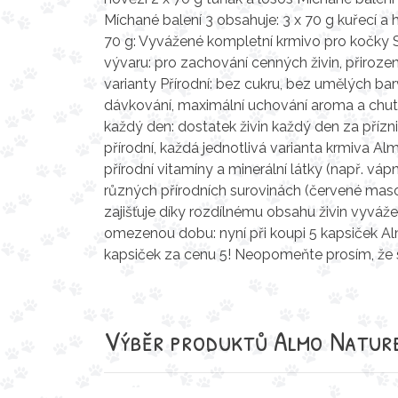
Míchané balení 3 obsahuje: 3 x 70 g kuřecí a
70 g: Vyvážené kompletní krmivo pro kočky S
vývaru: pro zachování cenných živin, přiroz
varianty Přírodní: bez cukru, bez umělých ba
dávkování, maximální uchování aroma a chuti
každý den: dostatek živin každý den za příz
přírodní, každá jednotlivá varianta krmiva A
přírodní vitamíny a minerální látky (např. váp
různých přírodních surovinách (červené maso,
zajišťuje díky rozdílnému obsahu živin vyváže
omezenou dobu: nyní při koupi 5 kapsiček Al
kapsiček za cenu 5! Neopomeňte prosím, že 
Výběr produktů
Almo Nature