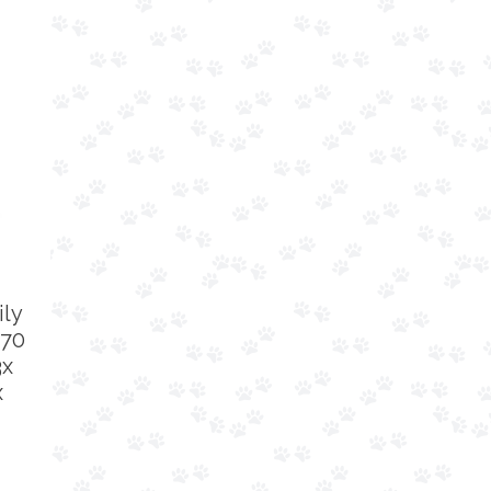
ily
 70
3x
x