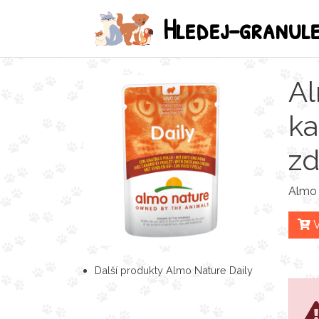
Hledej-granul
Al
ka
zd
Almo 
V
Další produkty Almo Nature Daily