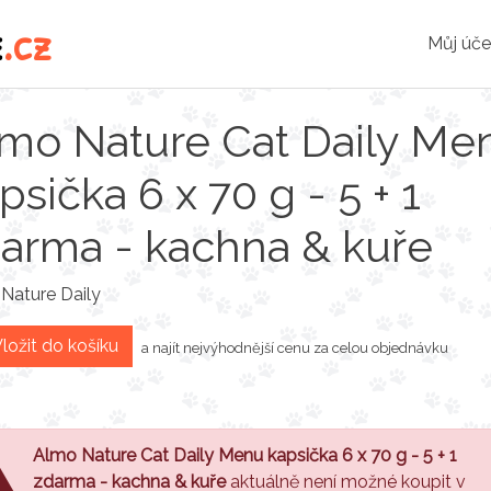
e
.cz
Můj úče
mo Nature Cat Daily Me
psička 6 x 70 g - 5 + 1
arma - kachna & kuře
Nature Daily
ložit do košíku
a najít nejvýhodnější cenu za celou objednávku
Almo Nature Cat Daily Menu kapsička 6 x 70 g - 5 + 1
zdarma - kachna & kuře
aktuálně není možné koupit v