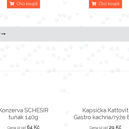
Chci koupit
Chci koupit
y
Konzerva SCHESIR
Kapsička Kattovit
tuňák 140g
Gastro kachna/rýže 
64 Kč
29 Kč
Cena již od
Cena již od