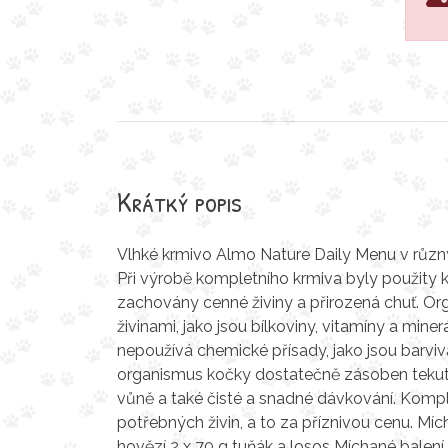
Krátký popis
Vlhké krmivo Almo Nature Daily Menu v různýc
Při výrobě kompletního krmiva byly použity kv
zachovány cenné živiny a přirozená chuť. O
živinami, jako jsou bílkoviny, vitamíny a mi
nepoužívá chemické přísady, jako jsou barviv
organismus kočky dostatečně zásoben tekutin
vůně a také čisté a snadné dávkování. Komp
potřebných živin, a to za příznivou cenu. Mích
hovězí 2 x 70 g tuňák a losos Míchané balení 