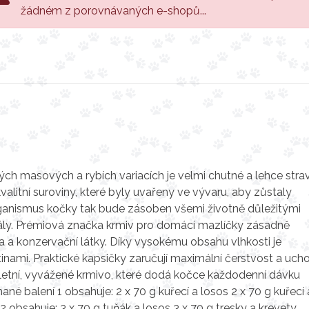
žádném z porovnávaných e-shopů...
h masových a rybích variacích je velmi chutné a lehce strav
alitní suroviny, které byly uvařeny ve vývaru, aby zůstaly
rganismus kočky tak bude zásoben všemi životně důležitými
nerály. Prémiová značka krmiv pro domácí mazlíčky zásadně
a a konzervační látky. Díky vysokému obsahu vlhkosti je
ami. Praktické kapsičky zaručují maximální čerstvost a uch
letní, vyvážené krmivo, které dodá kočce každodenní dávku
ané balení 1 obsahuje: 2 x 70 g kuřecí a losos 2 x 70 g kuřecí 
2 obsahuje: 3 x 70 g tuňák a losos 3 x 70 g tresky a krevety