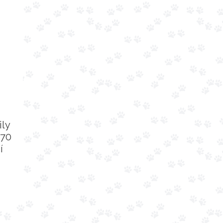
ily
 70
í