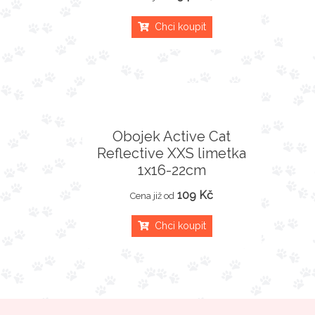
Chci koupit
Obojek Active Cat
Reflective XXS limetka
1x16-22cm
109 Kč
Cena již od
Chci koupit