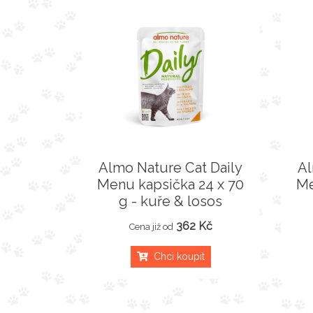
Almo Nature Cat Daily
Al
Menu kapsička 24 x 70
Me
g - kuře & losos
362 Kč
Cena již od
Chci koupit