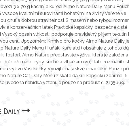
 hovězí 3 x 70 g kachní a kuřecí Almo Nature Daily Menu Pouch
 vysoce kvalitními surovinami bohatými na živiny Vařené ve
enou chuť a dobrou stravitelnost S masem nebo rybou: rozman
rviv a konzervačních látek Praktické kapsičky: bezpečné čisté
 Vysoký obsah vlhkosti: podporuje pravidelný příjem tekutin 
nivou cenu Upozornění: Krmivo pro kočky Almo Nature Daily j
lmo Nature Daily Menu (Tuňák, Kuře atd.) obsahuje z tohoto 
ník, fosfor). Almo Nature představuje výživu, která je založena
 drůbeží maso, ryby, suché a vlhké krmivo): tato rozmanitos
nou výživu Vaší kočky. Využijte naší skvělé nabídky! Pouze po
mo Nature Cat Daily Menu získáte další 1 kapsičku zdarma! 6
se uvedená nabídka vztahuje pouze na produkt č. 2135669.
 Daily