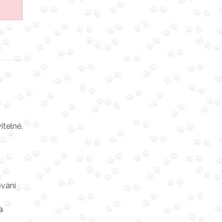
itelné.
ování
a