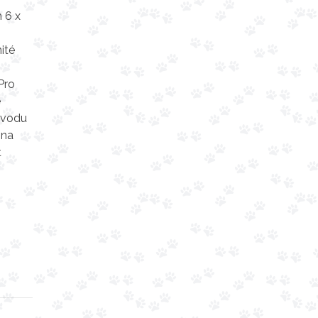
 6 x
ité
Pro
e
důvodu
 na
t