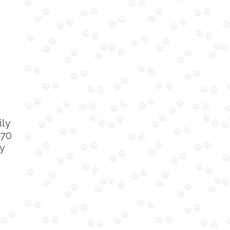
ily
 70
ty