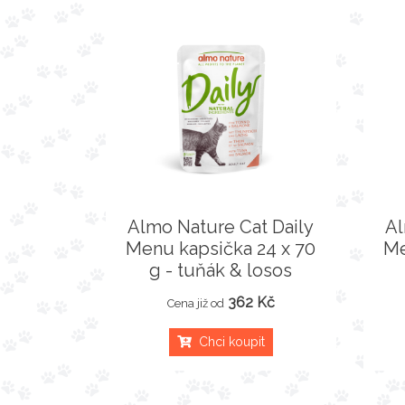
Almo Nature Cat Daily
Al
Menu kapsička 24 x 70
Me
g - tuňák & losos
362 Kč
Cena již od
Chci koupit