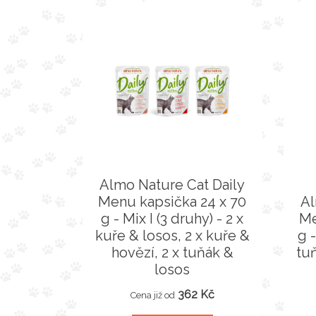
Almo Nature Cat Daily
Menu kapsička 24 x 70
Al
g - Mix I (3 druhy) - 2 x
Me
kuře & losos, 2 x kuře &
g -
hovězí, 2 x tuňák &
tuň
losos
362 Kč
Cena již od