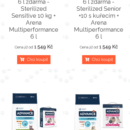
6 l zdarma -
6 l zdarma -
Sterilized
Sterilized Senior
Sensitive 10 kg +
+10 s kuřecím +
Arena
Arena
Multiperformance
Multiperformance
6 l
6 l
1 549 Kč
1 549 Kč
Cena již od
Cena již od
Chci koupit
Chci koupit