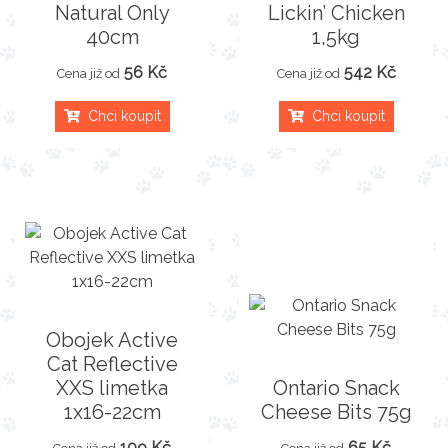
Natural Only
Lickin’ Chicken
40cm
1,5kg
56 Kč
542 Kč
Cena již od
Cena již od
Chci koupit
Chci koupit
Obojek Active
Cat Reflective
XXS limetka
Ontario Snack
1x16-22cm
Cheese Bits 75g
109 Kč
65 Kč