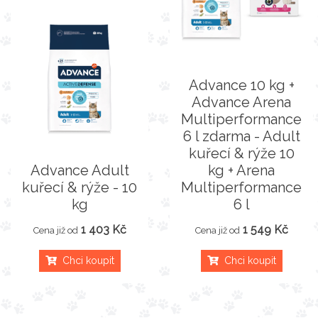
Advance 10 kg +
Advance Arena
Multiperformance
6 l zdarma - Adult
kuřecí & rýže 10
Advance Adult
kg + Arena
kuřecí & rýže - 10
Multiperformance
kg
6 l
1 403 Kč
1 549 Kč
Cena již od
Cena již od
Chci koupit
Chci koupit