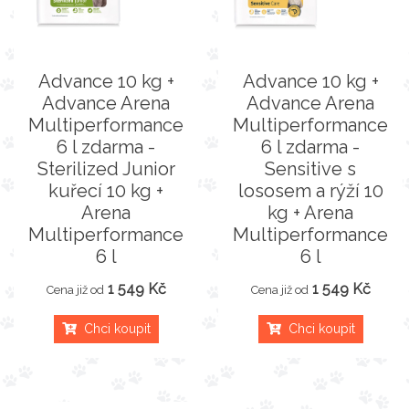
Advance 10 kg +
Advance 10 kg +
Advance Arena
Advance Arena
Multiperformance
Multiperformance
6 l zdarma -
6 l zdarma -
Sterilized Junior
Sensitive s
kuřecí 10 kg +
lososem a rýží 10
Arena
kg + Arena
Multiperformance
Multiperformance
6 l
6 l
1 549 Kč
1 549 Kč
Cena již od
Cena již od
Chci koupit
Chci koupit