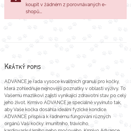
koupit v žádném z porovnávaných e-
shopů...
Krátký popis
ADVANCE je řada vysoce kvalitních granulí pro kočky,
která zohledňuje nejnovější poznatky v oblasti výživy. To
Vašemu mazlíkovi zajistí vynikající zdravotní stav po celý
jeho život. Krmivo ADVANCE je speciálně vyvinuto tak,
aby Vaše kočka dosáhla ideální fyzické kondice.
ADVANCE přispívá k řádnému fungování různých
orgánů Vaší kočky: imunitního, trávicího,
kardiovaskulárního nebo močového. Krmivo Advance